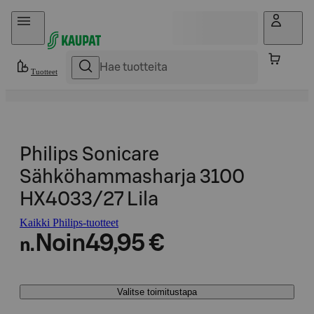
Hyppää sisältöön
Tuotteet
Philips Sonicare
Sähköhammasharja 3100
HX4033/27 Lila
Kaikki Philips-tuotteet
Noin
49,95 €
n.
Valitse toimitustapa