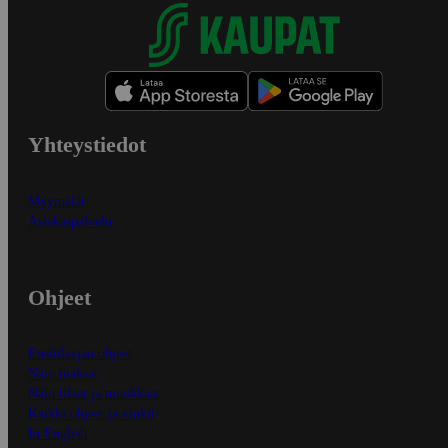
Yhteystiedot
Myymälät
Asiakaspalvelu
Ohjeet
Ensitilaajan ohjeet
Näin maksat
Näin tilaat ja muokkaat
Kaikki ohjeet ja vinkit
In English