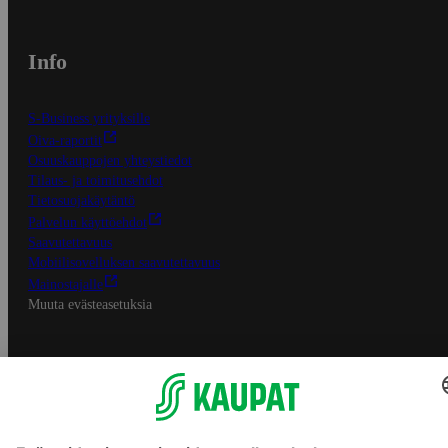
Info
S-Business yrityksille
Oiva-raportit
Osuuskauppojen yhteystiedot
Tilaus- ja toimitusehdot
Tietosuojakäytäntö
Palvelun käyttöehdot
Saavutettavuus
Mobiilisovelluksen saavutettavuus
Mainostajalle
Muuta evästeasetuksia
S-ryhmän palvelut
S-ryhmä