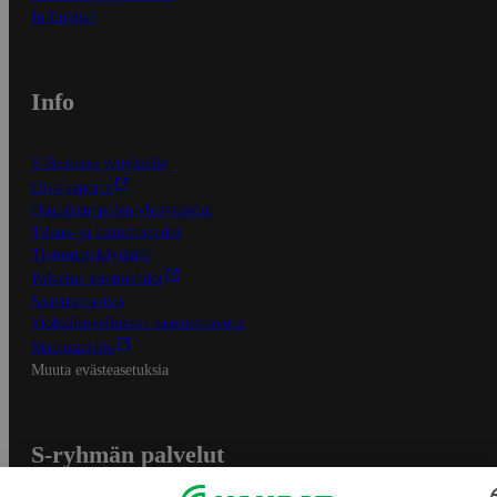
In English
Info
S-Business yrityksille
Oiva-raportit
Osuuskauppojen yhteystiedot
Tilaus- ja toimitusehdot
Tietosuojakäytäntö
Palvelun käyttöehdot
Saavutettavuus
Mobiilisovelluksen saavutettavuus
Mainostajalle
Muuta evästeasetuksia
S-ryhmän palvelut