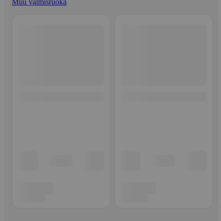
Muu valmisruoka
Ohita listaus