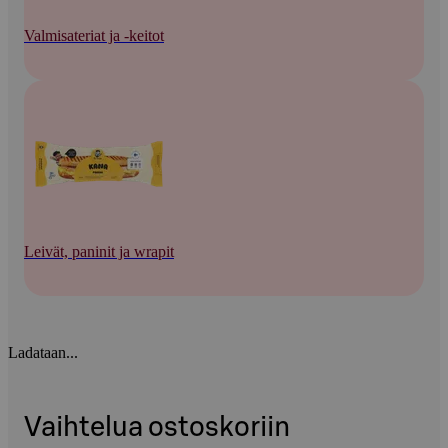
Valmisateriat ja -keitot
Leivät, paninit ja wrapit
Ladataan...
Vaihtelua ostoskoriin