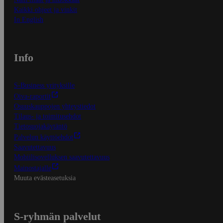
Kaikki ohjeet ja vinkit
In English
Info
S-Business yrityksille
Oiva-raportit
Osuuskauppojen yhteystiedot
Tilaus- ja toimitusehdot
Tietosuojakäytäntö
Palvelun käyttöehdot
Saavutettavuus
Mobiilisovelluksen saavutettavuus
Mainostajalle
Muuta evästeasetuksia
S-ryhmän palvelut