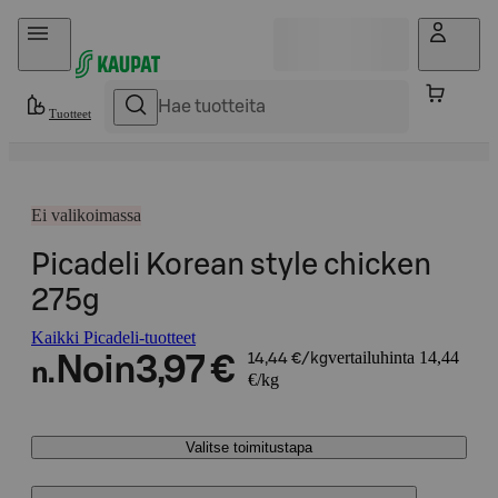
Hyppää sisältöön
Tuotteet
Ei valikoimassa
Picadeli Korean style chicken
275g
Kaikki Picadeli-tuotteet
vertailuhinta 14,44
Noin
3,97 €
14,44 €/kg
n.
€/kg
Valitse toimitustapa