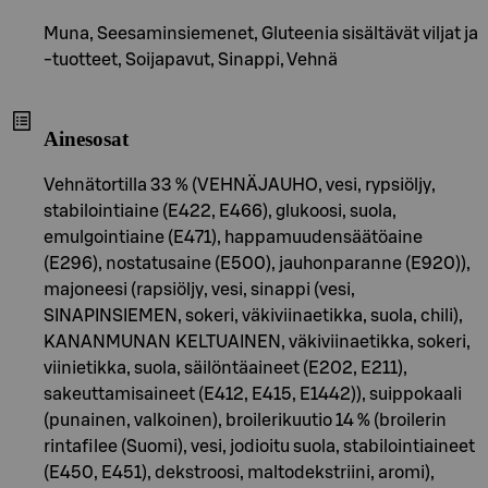
Muna, Seesaminsiemenet, Gluteenia sisältävät viljat ja
-tuotteet, Soijapavut, Sinappi, Vehnä
Ainesosat
Vehnätortilla 33 % (VEHNÄJAUHO, vesi, rypsiöljy,
stabilointiaine (E422, E466), glukoosi, suola,
emulgointiaine (E471), happamuudensäätöaine
(E296), nostatusaine (E500), jauhonparanne (E920)),
majoneesi (rapsiöljy, vesi, sinappi (vesi,
SINAPINSIEMEN, sokeri, väkiviinaetikka, suola, chili),
KANANMUNAN KELTUAINEN, väkiviinaetikka, sokeri,
viinietikka, suola, säilöntäaineet (E202, E211),
sakeuttamisaineet (E412, E415, E1442)), suippokaali
(punainen, valkoinen), broilerikuutio 14 % (broilerin
rintafilee (Suomi), vesi, jodioitu suola, stabilointiaineet
(E450, E451), dekstroosi, maltodekstriini, aromi),