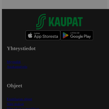
Yhteystiedot
Myymälät
Asiakaspalvelu
Ohjeet
Ensitilaajan ohjeet
Näin maksat
Näin tilaat ja muokkaat