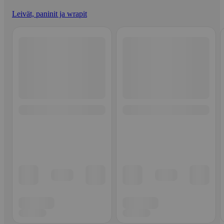
Leivät, paninit ja wrapit
Ohita listaus