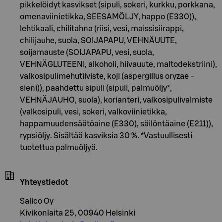
pikkelöidyt kasvikset (sipuli, sokeri, kurkku, porkkana,
omenaviinietikka, SEESAMÖLJY, happo (E330)),
lehtikaali, chilitahna (riisi, vesi, maissisiirappi,
chilijauhe, suola, SOIJAPAPU, VEHNÄUUTE,
soijamauste (SOIJAPAPU, vesi, suola,
VEHNÄGLUTEENI, alkoholi, hiivauute, maltodekstriini),
valkosipulimehutiiviste, koji (aspergillus oryzae -
sieni)), paahdettu sipuli (sipuli, palmuöljy*,
VEHNÄJAUHO, suola), korianteri, valkosipulivalmiste
(valkosipuli, vesi, sokeri, valkoviinietikka,
happamuudensäätöaine (E330), säilöntäaine (E211)),
rypsiöljy. Sisältää kasviksia 30 %. *Vastuullisesti
tuotettua palmuöljyä.
Yhteystiedot
Salico Oy
Kivikonlaita 25, 00940 Helsinki