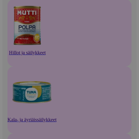
Hillot ja säilykkeet
Kala- ja äyriäissäilykkeet