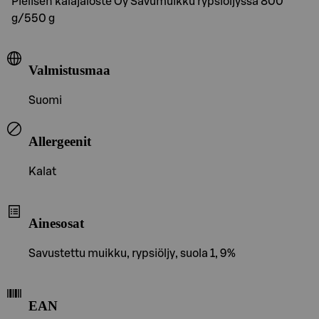
Pielisen kalajaloste Oy Savumuikku rypsiöljyssä 800
g/550 g
Valmistusmaa
Suomi
Allergeenit
Kalat
Ainesosat
Savustettu muikku, rypsiöljy, suola 1, 9%
EAN