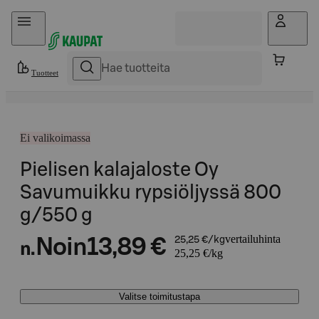
Hyppää sisältöön
Tuotteet
Ei valikoimassa
Pielisen kalajaloste Oy
Savumuikku rypsiöljyssä 800
g/550 g
vertailuhinta
Noin
13,89 €
25,25 €/kg
n.
25,25 €/kg
Valitse toimitustapa