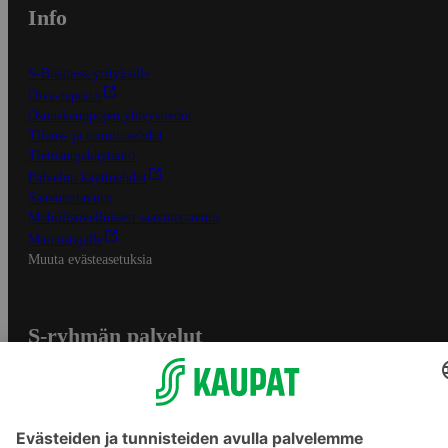
Info
S-Business yrityksille
Oiva-raportit
Osuuskauppojen yhteystiedot
Tilaus- ja toimitusehdot
Tietosuojakäytäntö
Palvelun käyttöehdot
Saavutettavuus
Mobiilisovelluksen saavutettavuus
Mainostajalle
Muuta evästeasetuksia
S-ryhmän palvelut
S-ryhmä
Asiakasomistajuus
Yhteishyvä Ruoka -sovellus