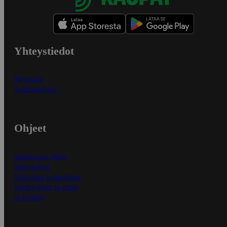
Yhteystiedot
Myymälät
Asiakaspalvelu
Ohjeet
Ensitilaajan ohjeet
Näin maksat
Näin tilaat ja muokkaat
Kaikki ohjeet ja vinkit
In English