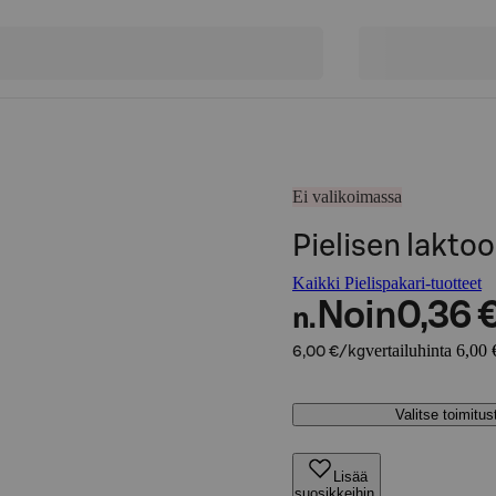
Ei valikoimassa
Pielisen laktoo
Kaikki Pielispakari-tuotteet
Noin
0,36 
n.
vertailuhinta 6,00 
6,00 €/kg
Valitse toimitu
Lisää
suosikkeihin,