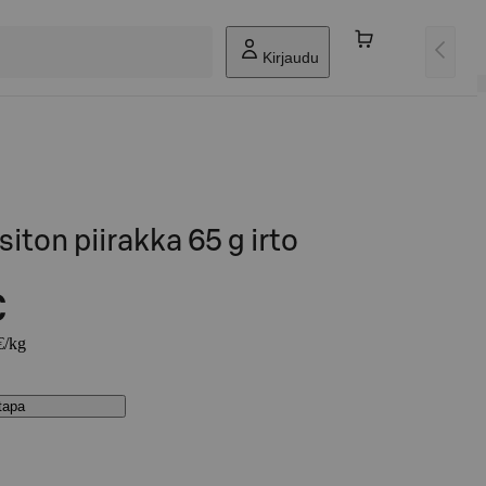
Kirjaudu
siton piirakka 65 g irto
€
€/kg
stapa