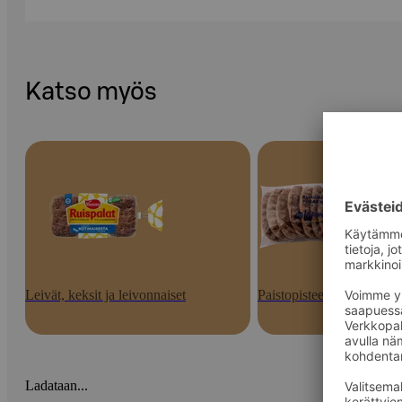
Katso myös
Leivät, keksit ja leivonnaiset
Paistopisteen tuotteet
Ladataan...