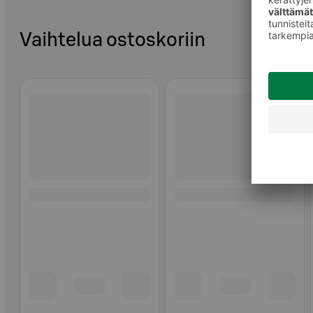
Vaihtelua ostoskoriin
Ohita listaus