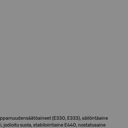
happamuudensäätöaineet (E330, E333), säilöntäaine
dioitu suola, stabilointiaine E440, nostatusaine