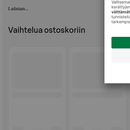
Ladataan...
Vaihtelua ostoskoriin
Ohita listaus