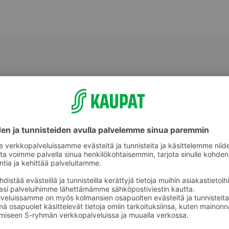
Makeat leivonnaiset