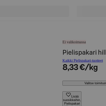
Ei valikoimassa
Pielispakari h
Kaikki Pielispakari-tuotteet
8,33 €/kg
Valitse toimitu
Lisää
suosikkeihin,
Pielispakari