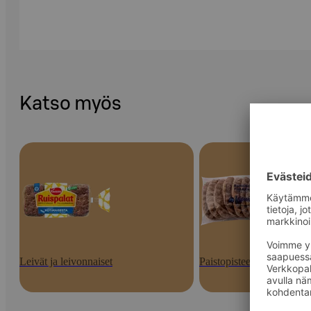
Katso myös
Leivät ja leivonnaiset
Paistopisteen tuotteet