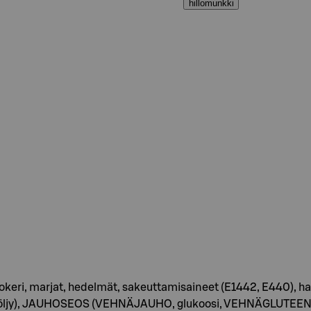
hillomunkki
okeri, marjat, hedelmät, sakeuttamisaineet (E1442, E440), 
muöljy), JAUHOSEOS (VEHNÄJAUHO, glukoosi, VEHNÄGLUTEENi, jo