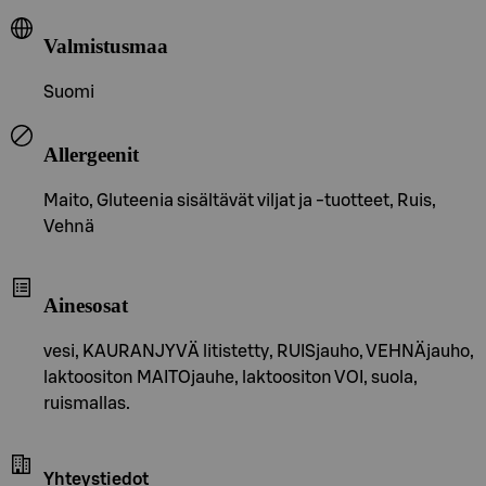
Valmistusmaa
Suomi
Allergeenit
Maito, Gluteenia sisältävät viljat ja -tuotteet, Ruis,
Vehnä
Ainesosat
vesi, KAURANJYVÄ litistetty, RUISjauho, VEHNÄjauho,
laktoositon MAITOjauhe, laktoositon VOI, suola,
ruismallas.
Yhteystiedot