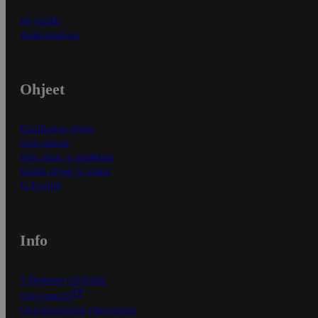
Myymälät
Asiakaspalvelu
Ohjeet
Ensitilaajan ohjeet
Näin maksat
Näin tilaat ja muokkaat
Kaikki ohjeet ja vinkit
In English
Info
S-Business yrityksille
Oiva-raportit
Osuuskauppojen yhteystiedot