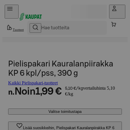
Hyppää sisältöön
Tuotteet
Pielispakari Kauralanpiirakka
KP 6 kpl/pss, 390 g
Kaikki Pielispakari-tuotteet
vertailuhinta 5,10
Noin
1,99 €
5,10 €/kg
n.
€/kg
Valitse toimitustapa
Lisää suosikkeihin, Pielispakari Kauralanpiirakka KP 6