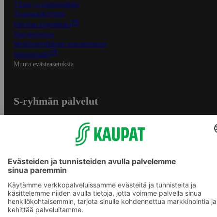
Tilaus- ja toimitusehdot
Tietosuojakäytäntö
Palvelun käyttöehdot
Saavutettavuus
Mobiilisovelluksen saavutettavuus
Mainostajalle
Muuta evästeasetuksia
S-ryhmän palvelut
S-ryhmä
Asiakasomistajuus
Yhteishyvä Ruoka -sovellus
S-ostoslista -sovellus
Prisma.fi
Sokos.fi
S-Pankki
Yhteishyvä
Sokos Hotels