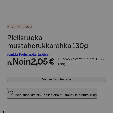
Ei valikoimassa
Pielisruoka
mustaherukkarahka 130g
Kaikki Pielisruoka-tuotteet
vertailuhinta 15,77
Noin
2,05 €
15,77 €/kg
n.
€/kg
Valitse toimitustapa
Lisää suosikkeihin, Pielisruoka mustaherukkarahka 130g