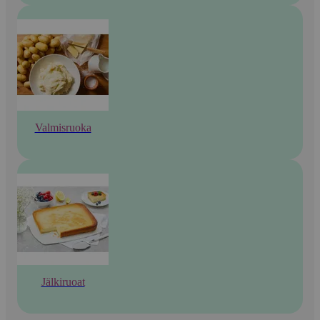
Valmisruoka
Jälkiruoat