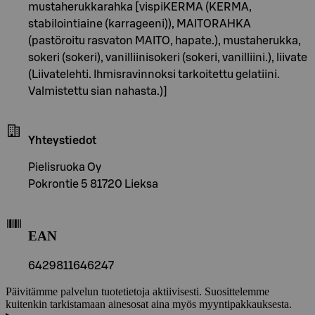
mustaherukkarahka [vispiKERMA (KERMA,
stabilointiaine (karrageeni)), MAITORAHKA
(pastöroitu rasvaton MAITO, hapate.), mustaherukka,
sokeri (sokeri), vanilliinisokeri (sokeri, vanilliini.), liivate
(Liivatelehti. Ihmisravinnoksi tarkoitettu gelatiini.
Valmistettu sian nahasta.)]
Yhteystiedot
Pielisruoka Oy
Pokrontie 5 81720 Lieksa
EAN
6429811646247
Päivitämme palvelun tuotetietoja aktiivisesti. Suosittelemme
kuitenkin tarkistamaan ainesosat aina myös myyntipakkauksesta.