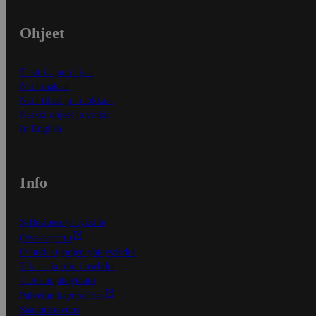
Ohjeet
Ensitilaajan ohjeet
Näin maksat
Näin tilaat ja muokkaat
Kaikki ohjeet ja vinkit
In English
Info
S-Business yrityksille
Oiva-raportit
Osuuskauppojen yhteystiedot
Tilaus- ja toimitusehdot
Tietosuojakäytäntö
Palvelun käyttöehdot
Saavutettavuus