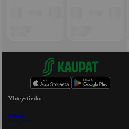
Yhteystiedot
Myymälät
Asiakaspalvelu