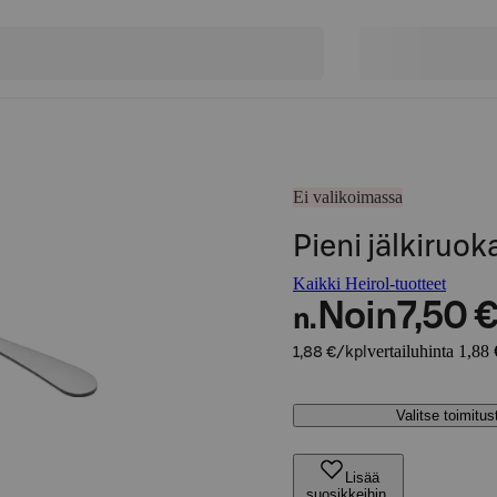
Ei valikoimassa
Pieni jälkiruok
Kaikki Heirol-tuotteet
Noin
7,50 
n.
vertailuhinta 1,88 
1,88 €/kpl
Valitse toimitu
Lisää
suosikkeihin,