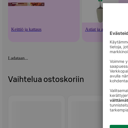
Keittiö ja kattaus
Astiat ja aterimet
Ladataan...
Vaihtelua ostoskoriin
Ohita listaus