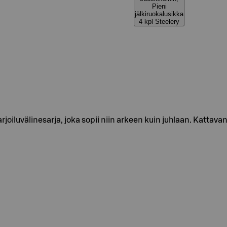
Pieni
jälkiruokalusikka
4 kpl Steelery
arjoiluvälinesarja, joka sopii niin arkeen kuin juhlaan. Kattav