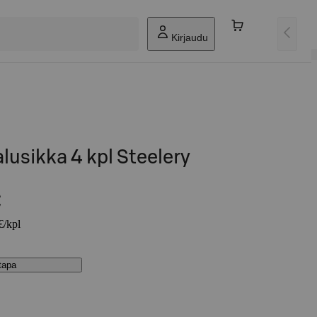
Kirjaudu
alusikka 4 kpl Steelery
€
€/kpl
stapa