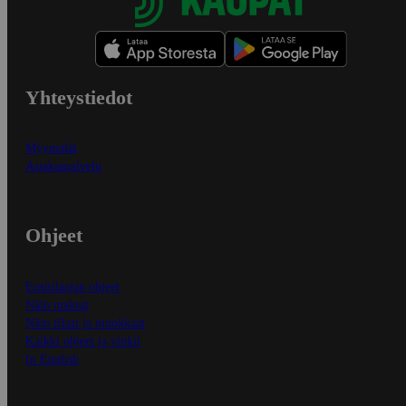
Yhteystiedot
Myymälät
Asiakaspalvelu
Ohjeet
Ensitilaajan ohjeet
Näin maksat
Näin tilaat ja muokkaat
Kaikki ohjeet ja vinkit
In English