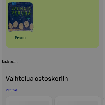
Perunat
Ladataan...
Vaihtelua ostoskoriin
Perunat
Ohita listaus