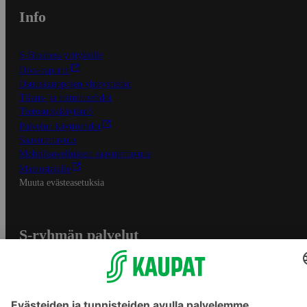
Info
S-Business yrityksille
Oiva-raportit
Osuuskauppojen yhteystiedot
Tilaus- ja toimitusehdot
Tietosuojakäytäntö
Palvelun käyttöehdot
Saavutettavuus
Mobiilisovelluksen saavutettavuus
Mainostajalle
Muuta evästeasetuksia
S-ryhmän palvelut
S-ryhmä
Asiakasomistajuus
Yhteishyvä Ruoka -sovellus