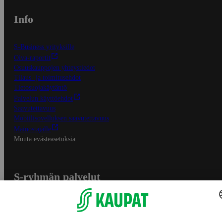
Info
S-Business yrityksille
Oiva-raportit
Osuuskauppojen yhteystiedot
Tilaus- ja toimitusehdot
Tietosuojakäytäntö
Palvelun käyttöehdot
Saavutettavuus
Mobiilisovelluksen saavutettavuus
Mainostajalle
Muuta evästeasetuksia
S-ryhmän palvelut
S-ryhmä
Asiakasomistajuus