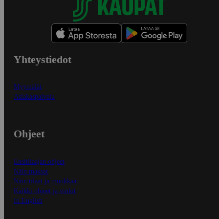
Yhteystiedot
Myymälät
Asiakaspalvelu
Ohjeet
Ensitilaajan ohjeet
Näin maksat
Näin tilaat ja muokkaat
Kaikki ohjeet ja vinkit
In English