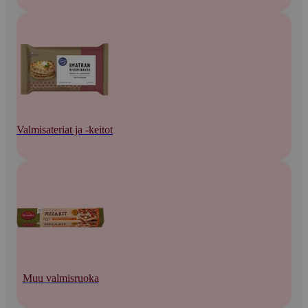
Valmisateriat ja -keitot
Muu valmisruoka