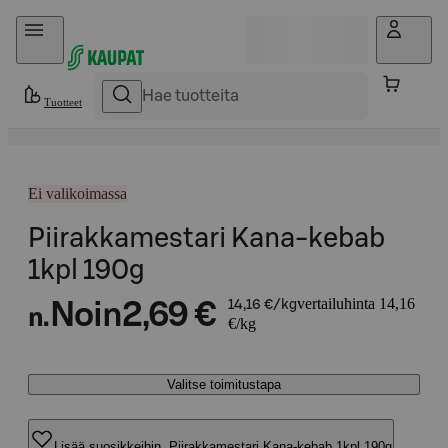
Hyppää sisältöön
Tuotteet
Ei valikoimassa
Piirakkamestari Kana-kebab
1kpl 190g
vertailuhinta 14,16
Noin
2,69 €
14,16 €/kg
n.
€/kg
Valitse toimitustapa
Lisää suosikkeihin, Piirakkamestari Kana-kebab 1kpl 190g