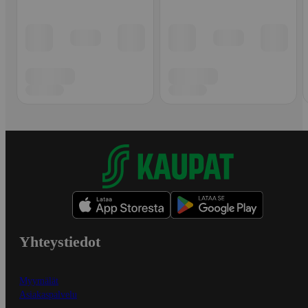
Yhteystiedot
Myymälät
Asiakaspalvelu