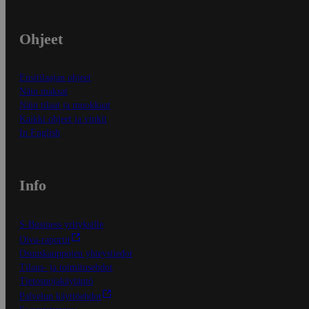
Ohjeet
Ensitilaajan ohjeet
Näin maksat
Näin tilaat ja muokkaat
Kaikki ohjeet ja vinkit
In English
Info
S-Business yrityksille
Oiva-raportit
Osuuskauppojen yhteystiedot
Tilaus- ja toimitusehdot
Tietosuojakäytäntö
Palvelun käyttöehdot