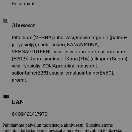
Soijapavut
Ainesosat
Pitaleipä: [VEHNÄjauho, vesi, kasvimargariini(palmu-
ja rypsiöljy), suola, sokeri, KANANMUNA,
VEHNÄGLUTEENI, hiiva, leivänparanne, säilöntäaine
(E202)] Kana-ainekset: [Kana (71%) (alkuperä Suomi),
vesi, rypsiöljy, SOIJAproteiini, mausteet,
säilöntaine(E261), suola, emulgointiaine(E450),
aromit.
EAN
6409421417970
Päivitämme palvelun tuotetietoja aktiivisesti. Suosittelemme
kuitenkin tarkistamaan ainesosat aina myös myyntipakkauksesta.