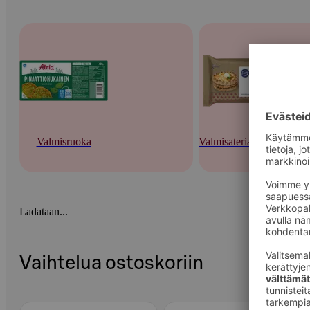
Valmisruoka
Valmisateriat ja -keitot
Ladataan...
Vaihtelua ostoskoriin
Ohita listaus