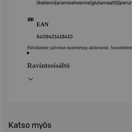
lihaliemi(aromivahvenne(glutamaatti))perun
EAN
6409421418410
Päivitämme palvelun tuotetietoja aktiivisesti. Suositte
Ravintosisältö
Katso myös