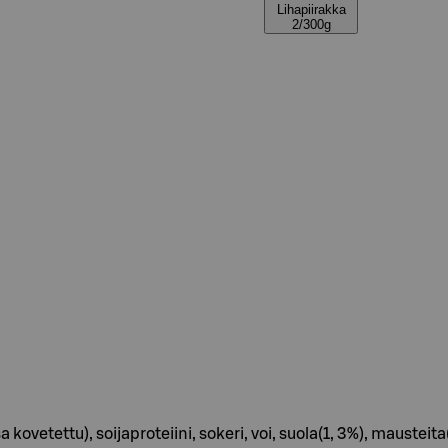
Lihapiirakka
2/300g
sa kovetettu), soijaproteiini, sokeri, voi, suola(1, 3%), mausteit