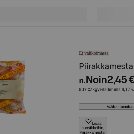
Ei valikoimassa
Piirakkamesta
Noin
2,45 
n.
vertailuhinta 8,17 
8,17 €/kg
Valitse toimitu
Lisää
suosikkeihin,
Piirakkamestari