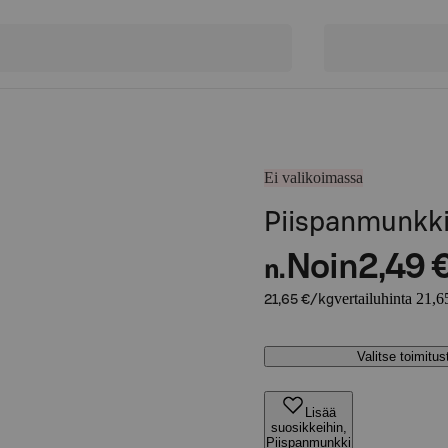
Ei valikoimassa
Piispanmunkk
Noin
2,49 
n.
vertailuhinta 21,6
21,65 €/kg
Valitse toimitu
Lisää
suosikkeihin,
Piispanmunkki