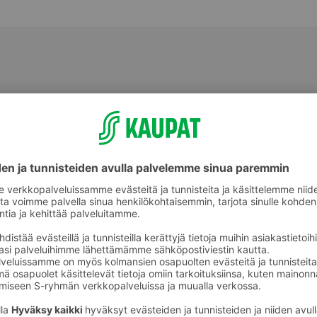
Makeat leivonnaiset