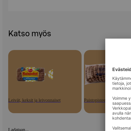
Katso myös
Leivät, keksit ja leivonnaiset
Paistopisteen tuotteet
Ladataan...