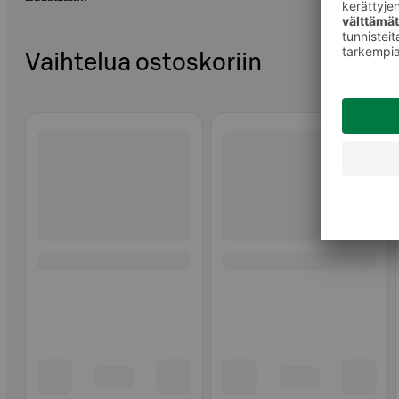
Vaihtelua ostoskoriin
Ohita listaus