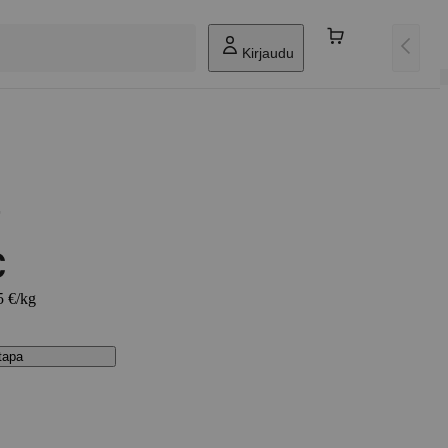
Kirjaudu
i
€
5 €/kg
stapa