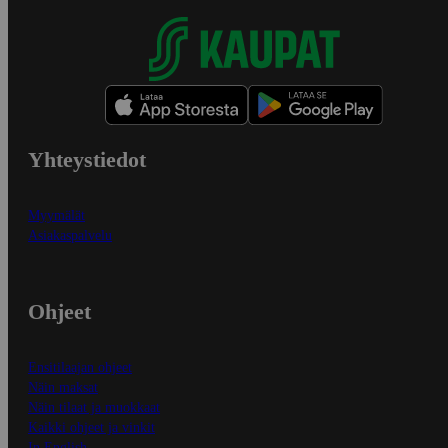
Yhteystiedot
Myymälät
Asiakaspalvelu
Ohjeet
Ensitilaajan ohjeet
Näin maksat
Näin tilaat ja muokkaat
Kaikki ohjeet ja vinkit
In English