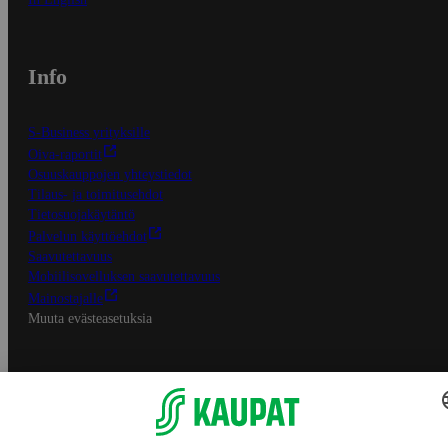
Info
S-Business yrityksille
Oiva-raportit
Osuuskauppojen yhteystiedot
Tilaus- ja toimitusehdot
Tietosuojakäytäntö
Palvelun käyttöehdot
Saavutettavuus
Mobiilisovelluksen saavutettavuus
Mainostajalle
Muuta evästeasetuksia
S-ryhmän palvelut