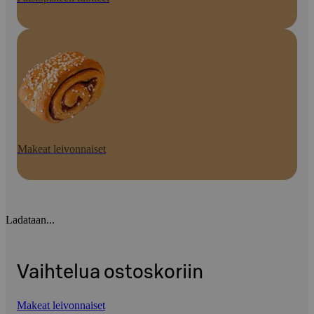
Makeat leivonnaiset
Ladataan...
Vaihtelua ostoskoriin
Makeat leivonnaiset