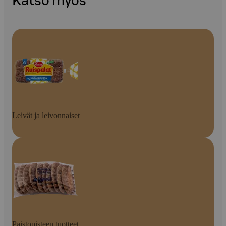
Katso myös
Leivät ja leivonnaiset
Paistopisteen tuotteet