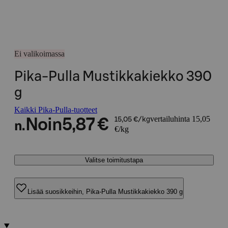
Ei valikoimassa
Pika-Pulla Mustikkakiekko 390
g
Kaikki Pika-Pulla-tuotteet
vertailuhinta 15,05
Noin
5,87 €
15,05 €/kg
n.
€/kg
Valitse toimitustapa
Lisää suosikkeihin, Pika-Pulla Mustikkakiekko 390 g