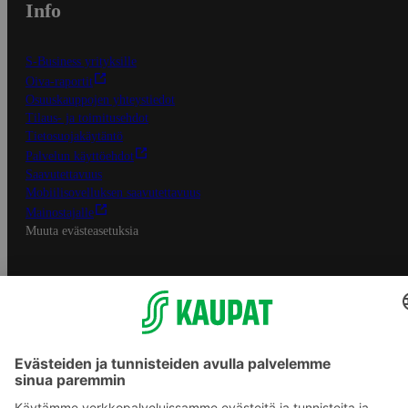
Info
S-Business yrityksille
Oiva-raportit
Osuuskauppojen yhteystiedot
Tilaus- ja toimitusehdot
Tietosuojakäytäntö
Palvelun käyttöehdot
Saavutettavuus
Mobiilisovelluksen saavutettavuus
Mainostajalle
Muuta evästeasetuksia
S-ryhmän palvelut
S-ryhmä
Asiakasomistajuus
Yhteishyvä Ruoka -sovellus