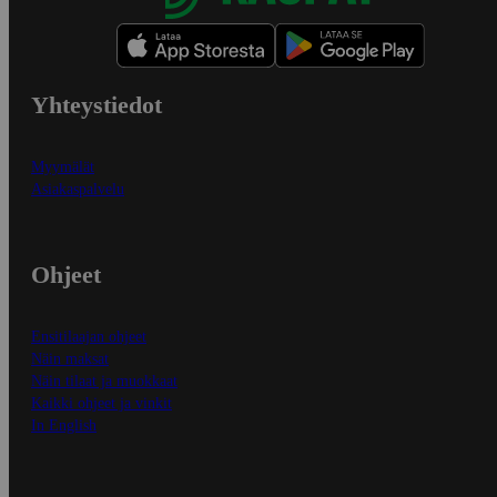
Yhteystiedot
Myymälät
Asiakaspalvelu
Ohjeet
Ensitilaajan ohjeet
Näin maksat
Näin tilaat ja muokkaat
Kaikki ohjeet ja vinkit
In English