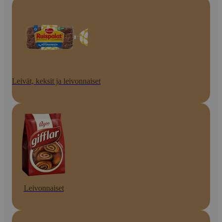
Leivät, keksit ja leivonnaiset
Leivonnaiset