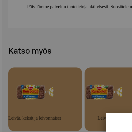
Päivitämme palvelun tuotetietoja aktiivisesti. Suositte
Katso myös
Leivät, keksit ja leivonnaiset
Leivät