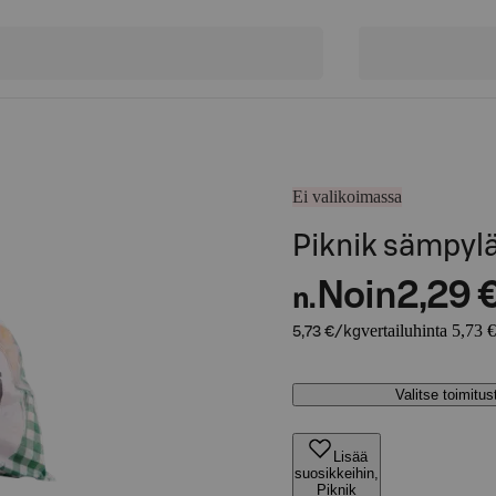
Ei valikoimassa
Piknik sämpylä
Noin
2,29 
n.
vertailuhinta 5,73 
5,73 €/kg
Valitse toimitu
Lisää
suosikkeihin,
Piknik