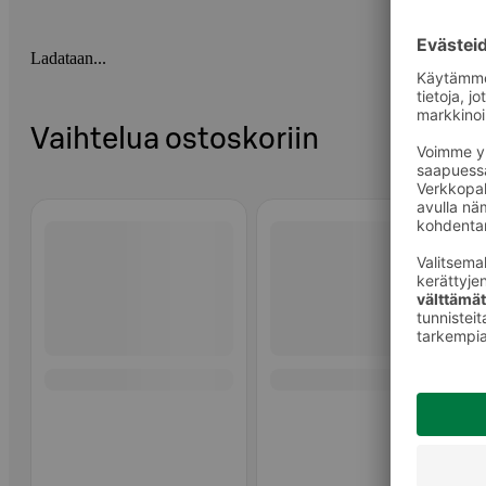
Ladataan...
Vaihtelua ostoskoriin
Ohita listaus