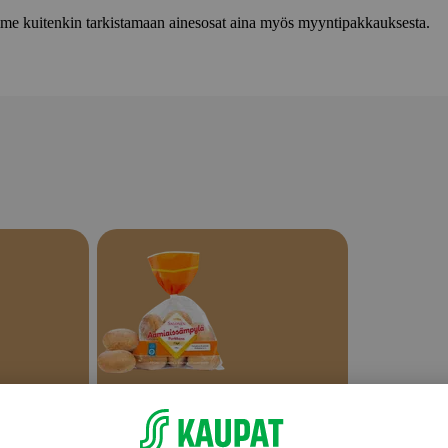
lemme kuitenkin tarkistamaan ainesosat aina myös myyntipakkauksesta.
Sämpylät