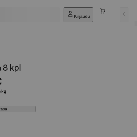
Kirjaudu
 8 kpl
€
€/kg
stapa