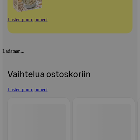
Lasten puurojauheet
Ladataan...
Vaihtelua ostoskoriin
Lasten puurojauheet
Ohita listaus