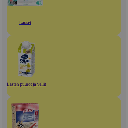
Lapset
Lasten puurot ja vellit