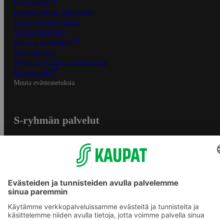
Oiva-raportit
Osuuskauppojen yhteystiedot
Tilaus- ja toimitusehdot
Tietosuojakäytäntö
Palvelun käyttöehdot
Saavutettavuus
Mobiilisovelluksen saavutettavuus
Mainostajalle
Muuta evästeasetuksia
S-ryhmän palvelut
S-ryhmä
Asiakasomistajuus
Yhteishyvä Ruoka -sovellus
S-ostoslista -sovellus
Prisma.fi
Sokos.fi
S-Pankki