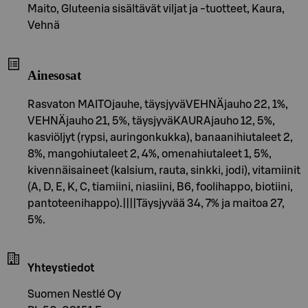
Maito, Gluteenia sisältävät viljat ja -tuotteet, Kaura,
Vehnä
Ainesosat
Rasvaton MAITOjauhe, täysjyväVEHNÄjauho 22, 1%,
VEHNÄjauho 21, 5%, täysjyväKAURAjauho 12, 5%,
kasviöljyt (rypsi, auringonkukka), banaanihiutaleet 2,
8%, mangohiutaleet 2, 4%, omenahiutaleet 1, 5%,
kivennäisaineet (kalsium, rauta, sinkki, jodi), vitamiinit
(A, D, E, K, C, tiamiini, niasiini, B6, foolihappo, biotiini,
pantoteenihappo).||||Täysjyvää 34, 7% ja maitoa 27,
5%.
Yhteystiedot
Suomen Nestlé Oy