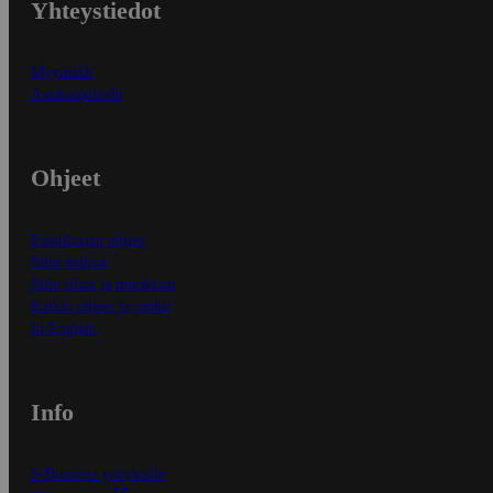
Yhteystiedot
Myymälät
Asiakaspalvelu
Ohjeet
Ensitilaajan ohjeet
Näin maksat
Näin tilaat ja muokkaat
Kaikki ohjeet ja vinkit
In English
Info
S-Business yrityksille