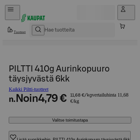
Hyppää sisältöön
Tuotteet
PILTTI 410g Aurinkopuuro
täysjyvästä 6kk
Kaikki Piltti-tuotteet
vertailuhinta 11,68
Noin
4,79 €
11,68 €/kg
n.
€/kg
Valitse toimitustapa
Lisää suosikkeihin, PILTTI 410g Aurinkopuuro täysjyvästä 6kk