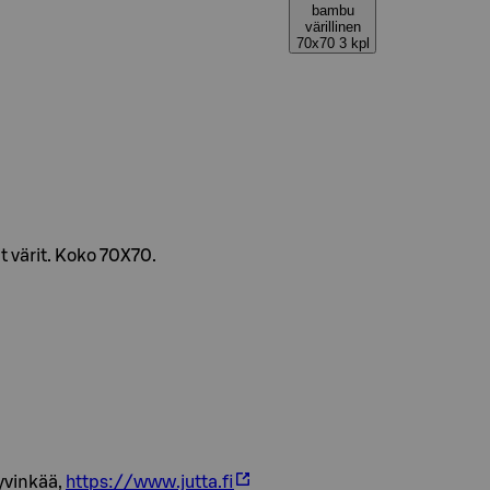
bambu
värillinen
70x70 3 kpl
 värit. Koko 70X70.
Hyvinkää,
https://www.jutta.fi