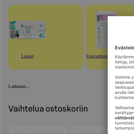
Lapset
Vauvanhoitotarvikkeet
Ladataan...
Vaihtelua ostoskoriin
Ohita listaus