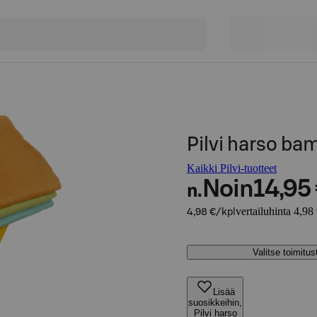
Pilvi harso bam
Kaikki Pilvi-tuotteet
Noin
14,95
n.
vertailuhinta 4,98
4,98 €/kpl
Valitse toimitu
Lisää
suosikkeihin,
Pilvi harso