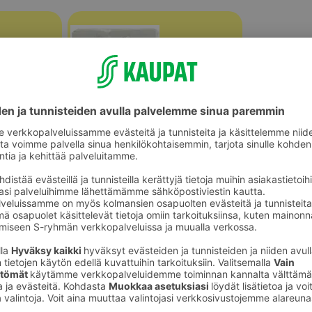
Harsot, rievut ja liinat