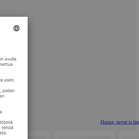
Harsot, rievut ja lii