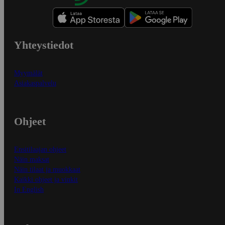
Yhteystiedot
Myymälät
Asiakaspalvelu
Ohjeet
Ensitilaajan ohjeet
Näin maksat
Näin tilaat ja muokkaat
Kaikki ohjeet ja vinkit
In English