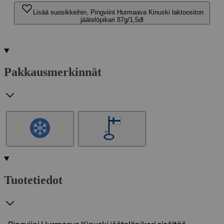
Lisää suosikkeihin, Pingviini Hurmaava Kinuski laktoositon
jäätelöpikari 87g/1,5dl
Pakkausmerkinnät
Tuotetiedot