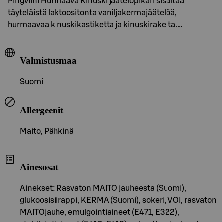
Pingviini Hurmaava Kinuski jäätelöpikari sisältää
täyteläistä laktoositonta vaniljakermajäätelöä,
hurmaavaa kinuskikastiketta ja kinuskirakeita.…
Valmistusmaa
Suomi
Allergeenit
Maito, Pähkinä
Ainesosat
Ainekset: Rasvaton MAITO jauheesta (Suomi),
glukoosisiirappi, KERMA (Suomi), sokeri, VOI, rasvaton
MAITOjauhe, emulgointiaineet (E471, E322),