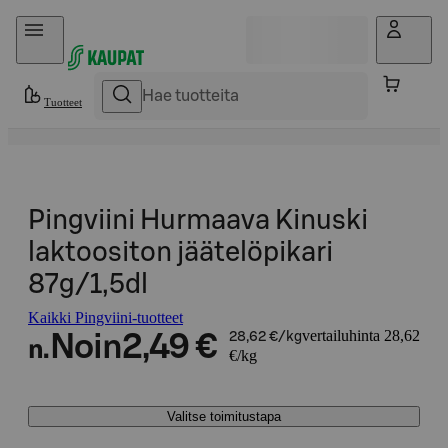
Hyppää sisältöön
Tuotteet
Pingviini Hurmaava Kinuski
laktoositon jäätelöpikari
87g/1,5dl
Kaikki Pingviini-tuotteet
vertailuhinta 28,62
Noin
2,49 €
28,62 €/kg
n.
€/kg
Valitse toimitustapa