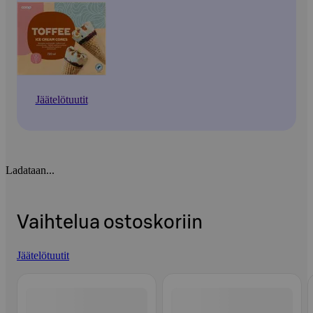
Jäätelötuutit
Ladataan...
Vaihtelua ostoskoriin
Jäätelötuutit
Ohita listaus