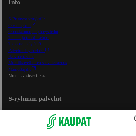
Info
S-Business yrityksille
Oiva-raportit
Osuuskauppojen yhteystiedot
Tilaus- ja toimitusehdot
Tietosuojakäytäntö
Palvelun käyttöehdot
Saavutettavuus
Mobiilisovelluksen saavutettavuus
Mainostajalle
Muuta evästeasetuksia
S-ryhmän palvelut
S-ryhmä
Asiakasomistajuus
Yhteishyvä Ruoka -sovellus