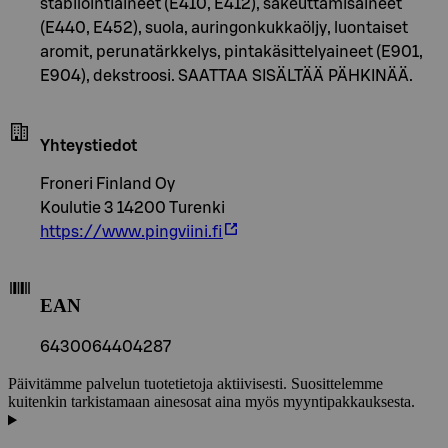
stabilointiaineet (E410, E412), sakeuttamisaineet
(E440, E452), suola, auringonkukkaöljy, luontaiset
aromit, perunatärkkelys, pintakäsittelyaineet (E901,
E904), dekstroosi. SAATTAA SISÄLTÄÄ PÄHKINÄÄ.
Yhteystiedot
Froneri Finland Oy
Koulutie 3 14200 Turenki
https://www.pingviini.fi
EAN
6430064404287
Päivitämme palvelun tuotetietoja aktiivisesti. Suosittelemme
kuitenkin tarkistamaan ainesosat aina myös myyntipakkauksesta.