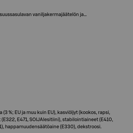
 suussasulavan vaniljakermajäätelön ja…
3 %; EU ja muu kuin EU), kasviöljyt (kookos, rapsi,
322, E471, SOIJAlesitiini), stabilointiaineet (E410,
901), happamuudensäätöaine (E330), dekstroosi.