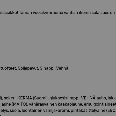
en klassikko! Tämän vuosikymmeniä vanhan ikonin salaisuus on
 -tuotteet, Soijapavut, Sinappi, Vehnä
 sokeri, KERMA (Suomi), glukoosisiirappi, VEHNÄjauho, lakka (
jauhe (MAITO), vähärasvainen kaakaojauhe, emulgointiaineet (E
lys, suola, luontainen vanilja-aromi, pintakäsittelyaine (E