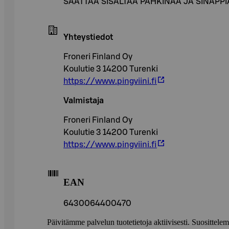
SAATTAA SISÄLTÄÄ PÄHKINÄÄ JA SINAPPI
Yhteystiedot
Froneri Finland Oy
Koulutie 3 14200 Turenki
https://www.pingviini.fi
Valmistaja
Froneri Finland Oy
Koulutie 3 14200 Turenki
https://www.pingviini.fi
EAN
6430064400470
Päivitämme palvelun tuotetietoja aktiivisesti. Suositte