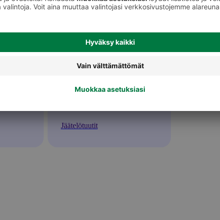
Jäätelötuutit