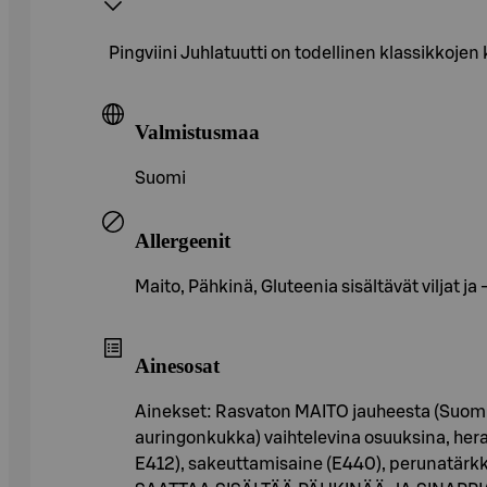
Pingviini Juhlatuutti on todellinen klassikkoj
Valmistusmaa
Suomi
Allergeenit
Maito, Pähkinä, Gluteenia sisältävät viljat ja
Ainesosat
Ainekset: Rasvaton MAITO jauheesta (Suomi),
auringonkukka) vaihtelevina osuuksina, hera
E412), sakeuttamisaine (E440), perunatärkke