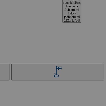
suosikkeihin,
Pingviini
Juhlatuutti
Lakka
jäätelötuutti
112g/1,75dl