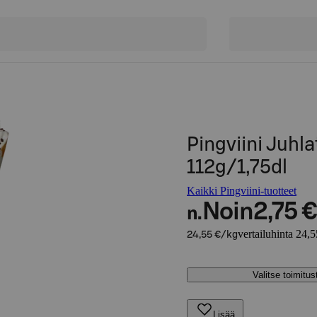
Pingviini Juhla
112g/1,75dl
Kaikki Pingviini-tuotteet
Noin
2,75 €
n.
vertailuhinta 24,
24,55 €/kg
Valitse toimitu
Lisää