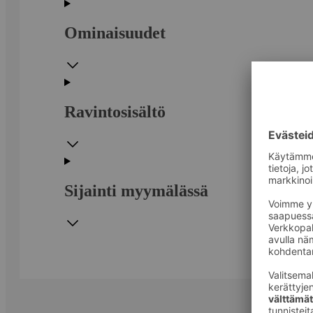
Ominaisuudet
Ravintosisältö
Sijainti myymälässä