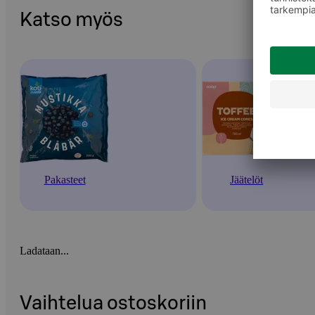
Katso myös
Pakasteet
Jäätelöt
Ladataan...
Vaihtelua ostoskoriin