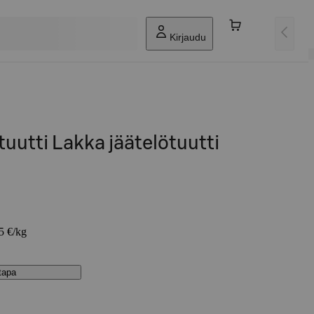
Kirjaudu
tuutti Lakka jäätelötuutti
55 €/kg
stapa