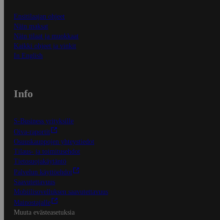
Ensitilaajan ohjeet
Näin maksat
Näin tilaat ja muokkaat
Kaikki ohjeet ja vinkit
In English
Info
S-Business yrityksille
Oiva-raportit
Osuuskauppojen yhteystiedot
Tilaus- ja toimitusehdot
Tietosuojakäytäntö
Palvelun käyttöehdot
Saavutettavuus
Mobiilisovelluksen saavutettavuus
Mainostajalle
Muuta evästeasetuksia