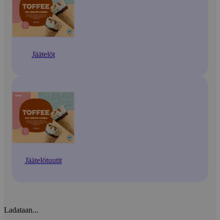
Jäätelöt
Jäätelötuutit
Ladataan...