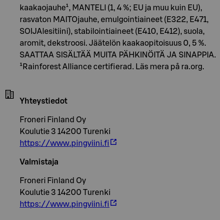
kaakaojauhe¹, MANTELI (1, 4 %; EU ja muu kuin EU),
rasvaton MAITOjauhe, emulgointiaineet (E322, E471,
SOIJAlesitiini), stabilointiaineet (E410, E412), suola,
aromit, dekstroosi. Jäätelön kaakaopitoisuus 0, 5 %.
SAATTAA SISÄLTÄÄ MUITA PÄHKINÖITÄ JA SINAPPIA.
¹Rainforest Alliance certifierad. Läs mera på ra.org.
Yhteystiedot
Froneri Finland Oy
Koulutie 3 14200 Turenki
https://www.pingviini.fi
Valmistaja
Froneri Finland Oy
Koulutie 3 14200 Turenki
https://www.pingviini.fi