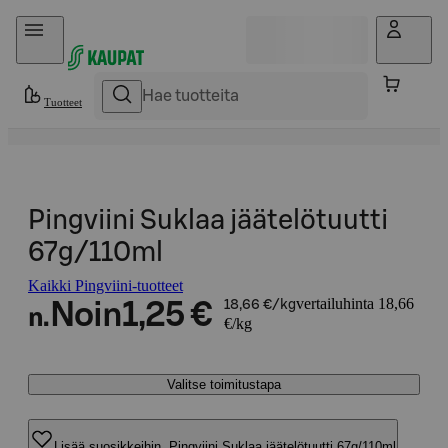
Hyppää sisältöön
Tuotteet
Pingviini Suklaa jäätelötuutti
67g/110ml
Kaikki Pingviini-tuotteet
vertailuhinta 18,66
Noin
1,25 €
18,66 €/kg
n.
€/kg
Valitse toimitustapa
Lisää suosikkeihin, Pingviini Suklaa jäätelötuutti 67g/110ml