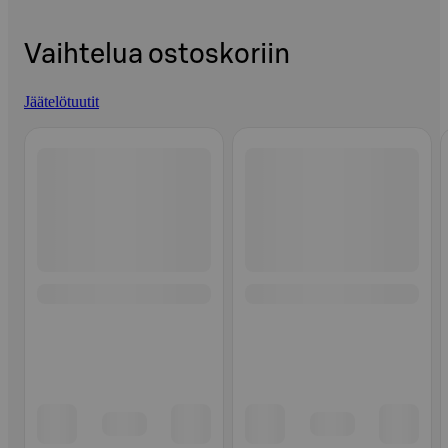
Vaihtelua ostoskoriin
Jäätelötuutit
Ohita listaus