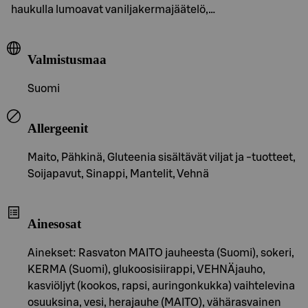
haukulla lumoavat vaniljakermajäätelö,…
Valmistusmaa
Suomi
Allergeenit
Maito, Pähkinä, Gluteenia sisältävät viljat ja -tuotteet,
Soijapavut, Sinappi, Mantelit, Vehnä
Ainesosat
Ainekset: Rasvaton MAITO jauheesta (Suomi), sokeri,
KERMA (Suomi), glukoosisiirappi, VEHNÄjauho,
kasviöljyt (kookos, rapsi, auringonkukka) vaihtelevina
osuuksina, vesi, herajauhe (MAITO), vähärasvainen