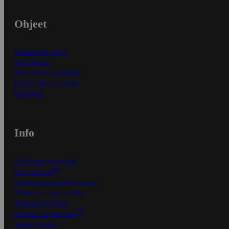
Ohjeet
Ensitilaajan ohjeet
Näin maksat
Näin tilaat ja muokkaat
Kaikki ohjeet ja vinkit
In English
Info
S-Business yrityksille
Oiva-raportit
Osuuskauppojen yhteystiedot
Tilaus- ja toimitusehdot
Tietosuojakäytäntö
Palvelun käyttöehdot
Saavutettavuus