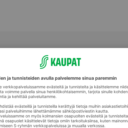
Makeat leivonnaiset