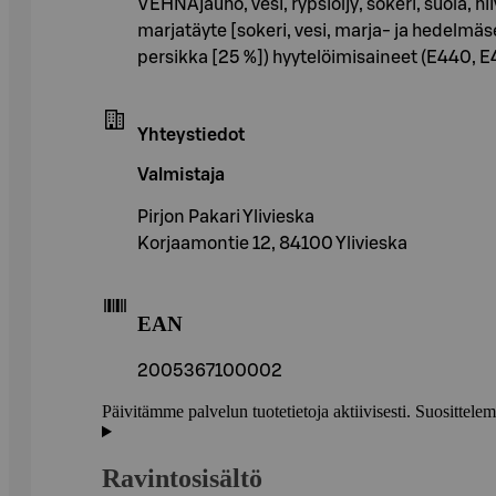
VEHNÄjauho, vesi, rypsiöljy, sokeri, suola, h
marjatäyte [sokeri, vesi, marja- ja hedelmä
persikka [25 %]) hyytelöimisaineet (E440, 
Yhteystiedot
Valmistaja
Pirjon Pakari Ylivieska
Korjaamontie 12, 84100 Ylivieska
EAN
2005367100002
Päivitämme palvelun tuotetietoja aktiivisesti. Suositte
Ravintosisältö