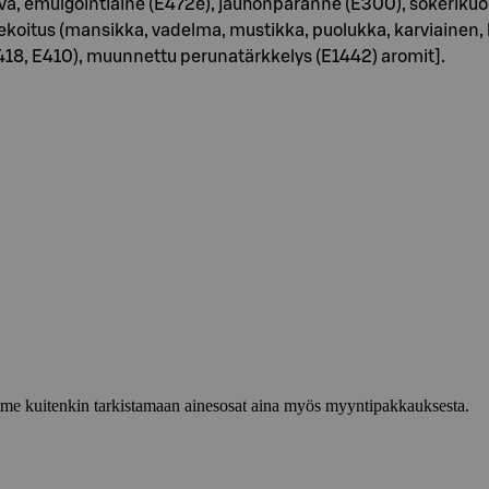
iiva, emulgointiaine (E472e), jauhonparanne (E300), sokerikuorru
sekoitus (mansikka, vadelma, mustikka, puolukka, karviainen,
E418, E410), muunnettu perunatärkkelys (E1442) aromit].
lemme kuitenkin tarkistamaan ainesosat aina myös myyntipakkauksesta.