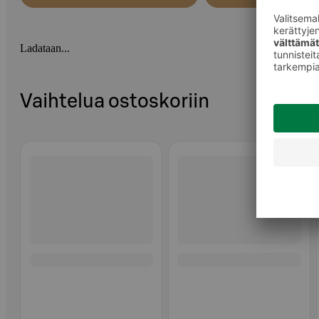
Ladataan...
Vaihtelua ostoskoriin
Ohita listaus