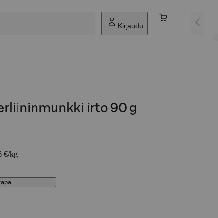
Kirjaudu
erliininmunkki irto 90 g
6 €/kg
stapa