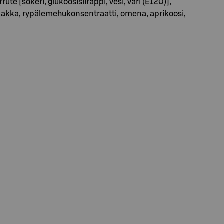
te [sokeri, glukoosisiirappi, vesi, väri (E120)],
 lakka, rypälemehukonsentraatti, omena, aprikoosi,