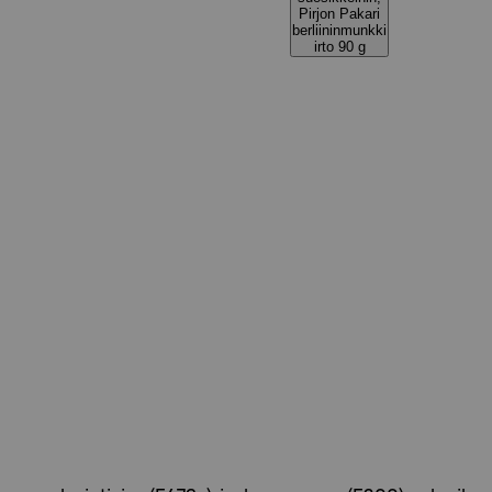
Pirjon Pakari
berliininmunkki
irto 90 g