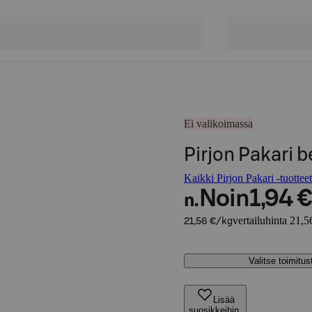
Ei valikoimassa
Pirjon Pakari b
Kaikki Pirjon Pakari -tuotteet
Noin
1,94 €
n.
vertailuhinta 21,5
21,56 €/kg
Valitse toimitu
Lisää
suosikkeihin,