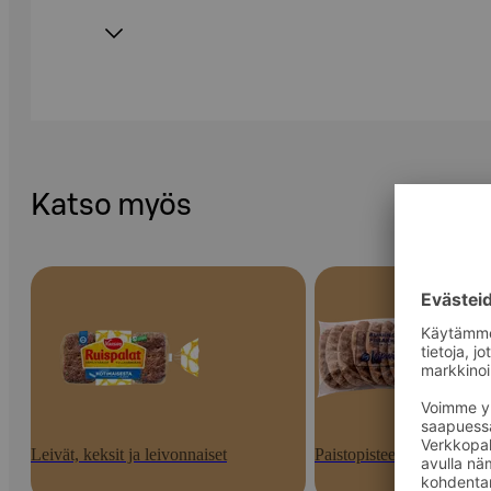
Katso myös
Leivät, keksit ja leivonnaiset
Paistopisteen tuotteet