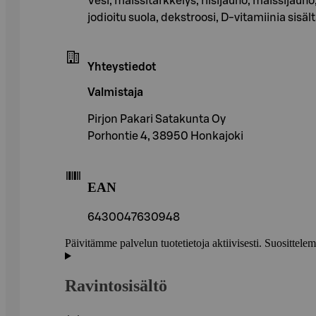
Vesi, maissitärkkelys, riisijauho, maissijauho
jodioitu suola, dekstroosi, D-vitamiinia sisäl
Yhteystiedot
Valmistaja
Pirjon Pakari Satakunta Oy
Porhontie 4, 38950 Honkajoki
EAN
6430047630948
Päivitämme palvelun tuotetietoja aktiivisesti. Suositte
Ravintosisältö