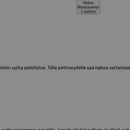
Maisa
Maistuvampi
2 kpl/pss
den uutta aatelistoa. Tälle pehmeydelle saa hakea vertaista