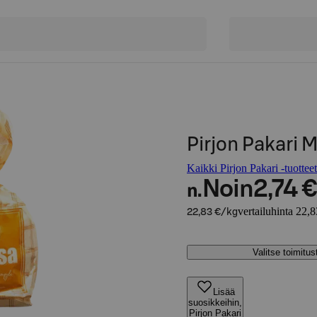
Pirjon Pakari 
Kaikki Pirjon Pakari -tuotteet
Noin
2,74 €
n.
vertailuhinta 22,
22,83 €/kg
Valitse toimitu
Lisää
suosikkeihin,
Pirjon Pakari