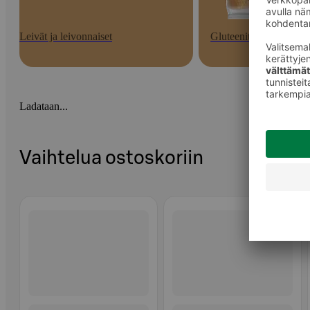
Leivät ja leivonnaiset
Gluteenittomat
Ladataan...
Vaihtelua ostoskoriin
Ohita listaus