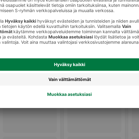
Gluteenittomat vaaleat leivät