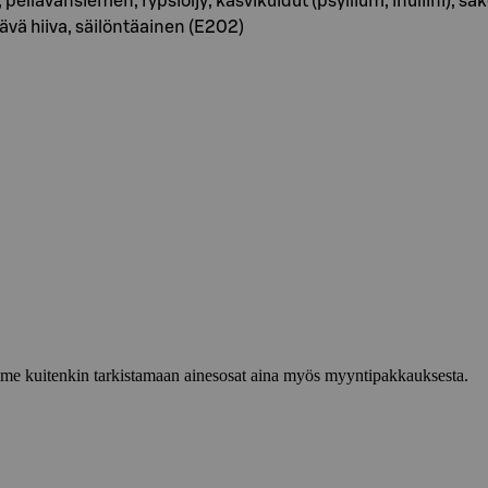
, pellavansiemen, rypsiöljy, kasvikuidut (psyllium, inuliini), sa
tävä hiiva, säilöntäainen (E202)
lemme kuitenkin tarkistamaan ainesosat aina myös myyntipakkauksesta.