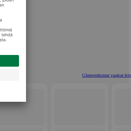
Gluteenittomat vaaleat leiv