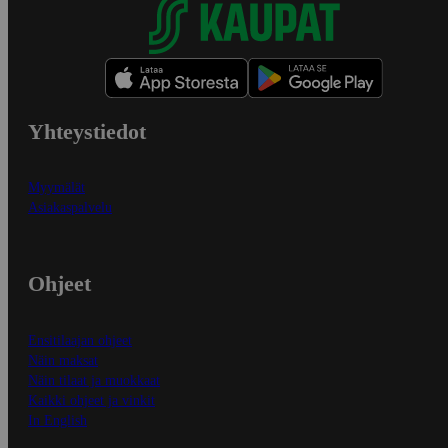
Yhteystiedot
Myymälät
Asiakaspalvelu
Ohjeet
Ensitilaajan ohjeet
Näin maksat
Näin tilaat ja muokkaat
Kaikki ohjeet ja vinkit
In English