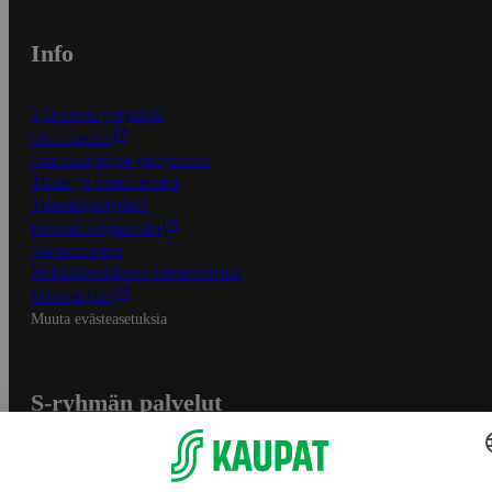
Info
S-Business yrityksille
Oiva-raportit
Osuuskauppojen yhteystiedot
Tilaus- ja toimitusehdot
Tietosuojakäytäntö
Palvelun käyttöehdot
Saavutettavuus
Mobiilisovelluksen saavutettavuus
Mainostajalle
Muuta evästeasetuksia
S-ryhmän palvelut
S-ryhmä
Asiakasomistajuus