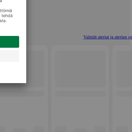
Valmiit ateriat ja aterian o