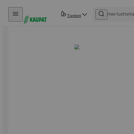
Hyppää sisältöön
Tuotteet