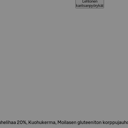
Lehtonen
karitsanpyörykät
helihaa 20%, Kuohukerma, Moilasen gluteeniton korppujauho, K