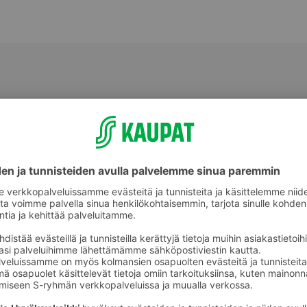
Valmiit ateriat ja aterian osat