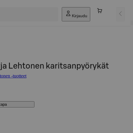
Kirjaudu
rja Lehtonen karitsanpyörykät
tonen -tuotteet
stapa