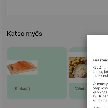
Katso myös
Ruokatori
Valmisruoka