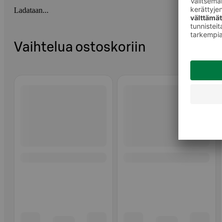
Ladataan...
Vaihtelua ostoskoriin
Ohita listaus