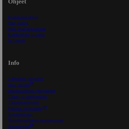
Ohjeet
Ensitilaajan ohjeet
Näin maksat
Näin tilaat ja muokkaat
Kaikki ohjeet ja vinkit
In English
Info
S-Business yrityksille
Oiva-raportit
Osuuskauppojen yhteystiedot
Tilaus- ja toimitusehdot
Tietosuojakäytäntö
Palvelun käyttöehdot
Saavutettavuus
Mobiilisovelluksen saavutettavuus
Mainostajalle