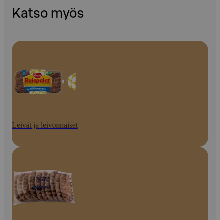
Katso myös
Leivät ja leivonnaiset