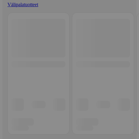
Välipalatuotteet
Ohita listaus