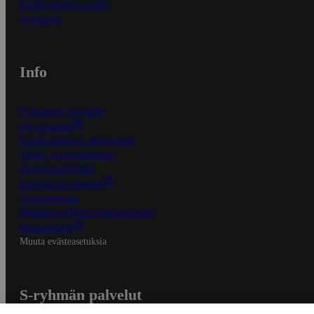
Kaikki ohjeet ja vinkit
In English
Info
S-Business yrityksille
Oiva-raportit
Osuuskauppojen yhteystiedot
Tilaus- ja toimitusehdot
Tietosuojakäytäntö
Palvelun käyttöehdot
Saavutettavuus
Mobiilisovelluksen saavutettavuus
Mainostajalle
Muuta evästeasetuksia
S-ryhmän palvelut