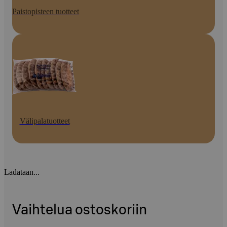
Paistopisteen tuotteet
Välipalatuotteet
Ladataan...
Vaihtelua ostoskoriin