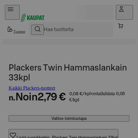
Hyppää sisältöön
Tuotteet
Plackers Twin Hammaslankain
33kpl
Kaikki Plackers-tuotteet
vertailuhinta 0,08
Noin
2,79 €
0,08 €/kpl
n.
€/kpl
Valitse toimitustapa
Lisää suosikkeihin, Plackers Twin Hammaslankain 33kpl