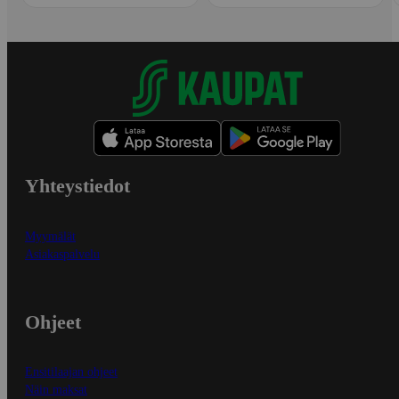
Yhteystiedot
Myymälät
Asiakaspalvelu
Ohjeet
Ensitilaajan ohjeet
Näin maksat