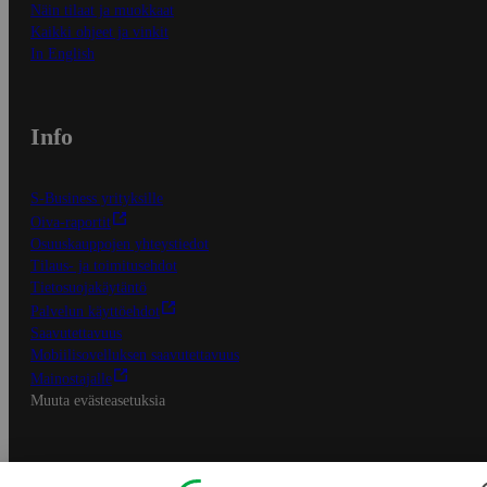
Näin tilaat ja muokkaat
Kaikki ohjeet ja vinkit
In English
Info
S-Business yrityksille
Oiva-raportit
Osuuskauppojen yhteystiedot
Tilaus- ja toimitusehdot
Tietosuojakäytäntö
Palvelun käyttöehdot
Saavutettavuus
Mobiilisovelluksen saavutettavuus
Mainostajalle
Muuta evästeasetuksia
S-ryhmän palvelut