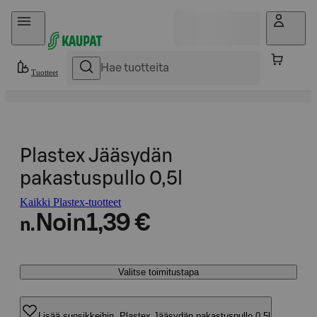
Hyppää sisältöön
Tuotteet
Plastex Jääsydän
pakastuspullo 0,5l
Kaikki Plastex-tuotteet
Noin
1,39 €
n.
Valitse toimitustapa
Lisää suosikkeihin, Plastex Jääsydän pakastuspullo 0,5l