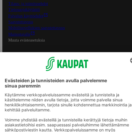
Tilaus- ja toimitusehdot
Tietosuojakäytäntö
Palvelun käyttöehdot
Saavutettavuus
Mobiilisovelluksen saavutettavuus
Mainostajalle
Muuta evästeasetuksia
S-ryhmän palvelut
S-ryhmä
Asiakasomistajuus
Yhteishyvä Ruoka -sovellus
S-ostoslista -sovellus
Prisma.fi
Sokos.fi
S-Pankki
Yhteishyvä
Sokos Hotels