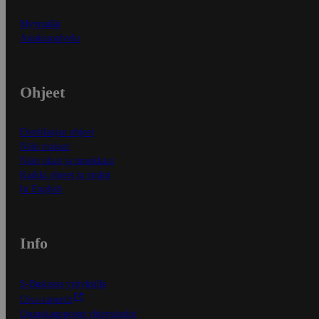
Myymälät
Asiakaspalvelu
Ohjeet
Ensitilaajan ohjeet
Näin maksat
Näin tilaat ja muokkaat
Kaikki ohjeet ja vinkit
In English
Info
S-Business yrityksille
Oiva-raportit
Osuuskauppojen yhteystiedot