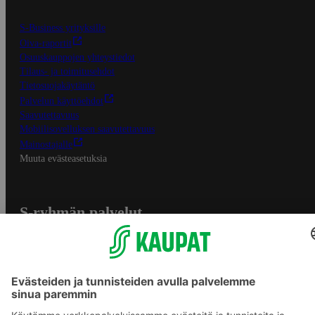
S-Business yrityksille
Oiva-raportit
Osuuskauppojen yhteystiedot
Tilaus- ja toimitusehdot
Tietosuojakäytäntö
Palvelun käyttöehdot
Saavutettavuus
Mobiilisovelluksen saavutettavuus
Mainostajalle
Muuta evästeasetuksia
S-ryhmän palvelut
S-ryhmä
Asiakasomistajuus
Yhteishyvä Ruoka -sovellus
S-ostoslista -sovellus
Prisma.fi