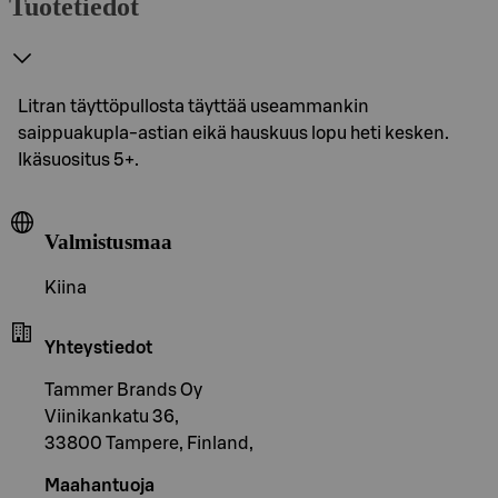
Tuotetiedot
Litran täyttöpullosta täyttää useammankin
saippuakupla-astian eikä hauskuus lopu heti kesken.
Ikäsuositus 5+.
Valmistusmaa
Kiina
Yhteystiedot
Tammer Brands Oy
Viinikankatu 36,
33800 Tampere, Finland,
Maahantuoja