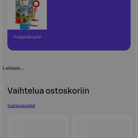
Saippuakuplat
Ladataan...
Vaihtelua ostoskoriin
Saippuakuplat
Ohita listaus