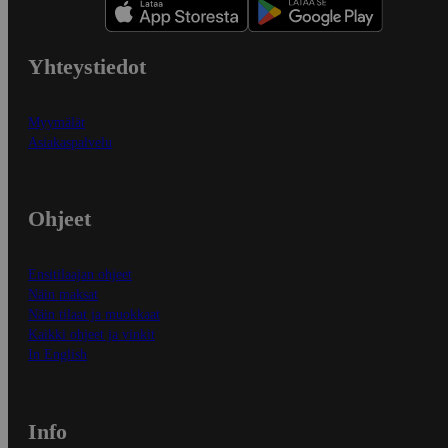
Yhteystiedot
Myymälät
Asiakaspalvelu
Ohjeet
Ensitilaajan ohjeet
Näin maksat
Näin tilaat ja muokkaat
Kaikki ohjeet ja vinkit
In English
Info