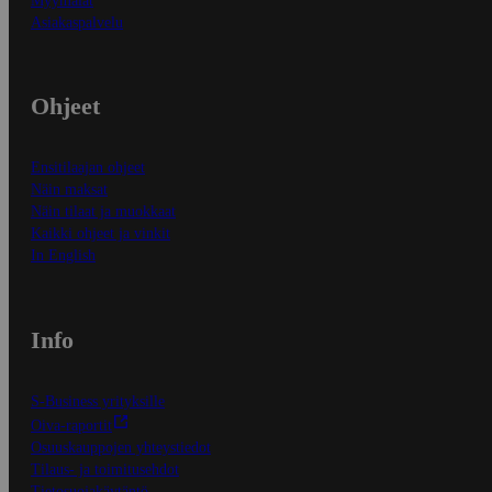
Myymälät
Asiakaspalvelu
Ohjeet
Ensitilaajan ohjeet
Näin maksat
Näin tilaat ja muokkaat
Kaikki ohjeet ja vinkit
In English
Info
S-Business yrityksille
Oiva-raportit
Osuuskauppojen yhteystiedot
Tilaus- ja toimitusehdot
Tietosuojakäytäntö