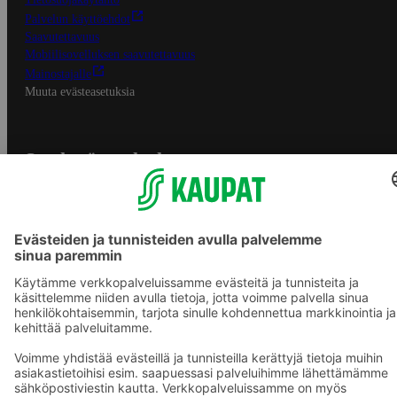
Palvelun käyttöehdot
Saavutettavuus
Mobiilisovelluksen saavutettavuus
Mainostajalle
Muuta evästeasetuksia
S-ryhmän palvelut
S-ryhmä
Asiakasomistajuus
Yhteishyvä Ruoka -sovellus
S-ostoslista -sovellus
Prisma.fi
Sokos.fi
S-Pankki
Yhteishyvä
Sokos Hotels
Raflaamo