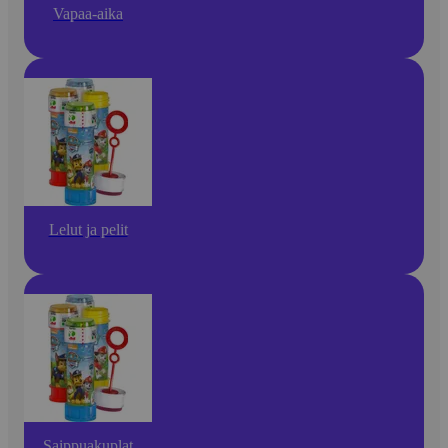
Vapaa-aika
Lelut ja pelit
Saippuakuplat