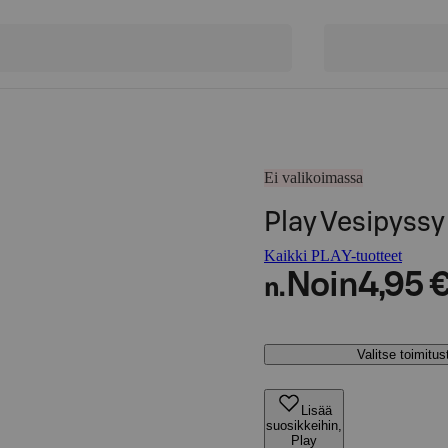
Ei valikoimassa
Play Vesipyssy
Kaikki PLAY-tuotteet
Noin
4,95 
n.
Valitse toimitu
Lisää
suosikkeihin,
Play