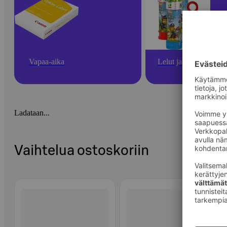
Vapaa-aika
Lelut ja pelit
Ladataan...
Vaihtelua ostoskoriin
Ohita listaus