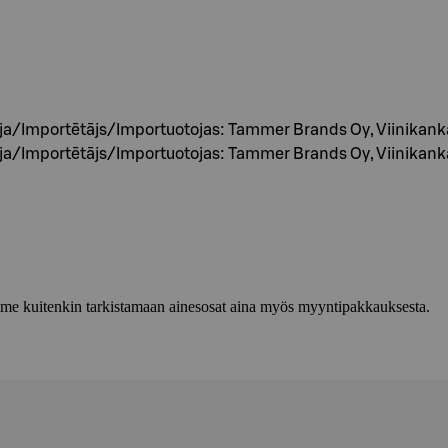
/Importētājs/Importuotojas: Tammer Brands Oy, Viinikank
/Importētājs/Importuotojas: Tammer Brands Oy, Viinikank
lemme kuitenkin tarkistamaan ainesosat aina myös myyntipakkauksesta.