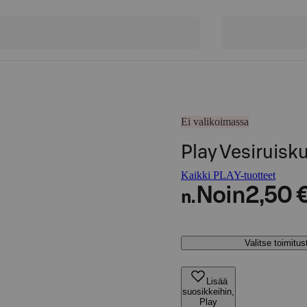
Ei valikoimassa
Play Vesiruisk
Kaikki PLAY-tuotteet
Noin
2,50 
n.
Valitse toimitu
Lisää
suosikkeihin,
Play