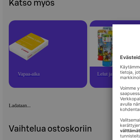
Katso myös
Vapaa-aika
Lelut ja pelit
Ladataan...
Vaihtelua ostoskoriin