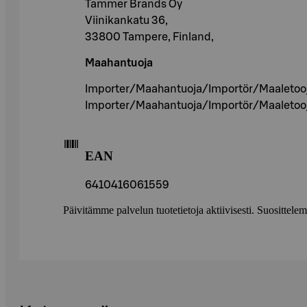
Tammer Brands Oy
Viinikankatu 36,
33800 Tampere, Finland,
Maahantuoja
Importer/Maahantuoja/Importör/Maaletooja
Importer/Maahantuoja/Importör/Maaletooja
EAN
6410416061559
Päivitämme palvelun tuotetietoja aktiivisesti. Suositte