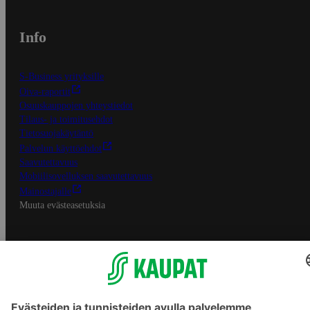
Info
S-Business yrityksille
Oiva-raportit
Osuuskauppojen yhteystiedot
Tilaus- ja toimitusehdot
Tietosuojakäytäntö
Palvelun käyttöehdot
Saavutettavuus
Mobiilisovelluksen saavutettavuus
Mainostajalle
Muuta evästeasetuksia
S-ryhmän palvelut
S-ryhmä