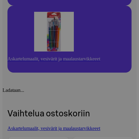
Askartelumaalit, vesivärit ja maalaustarvikkeeet
Ladataan...
Vaihtelua ostoskoriin
Askartelumaalit, vesivärit ja maalaustarvikkeeet
Ohita listaus