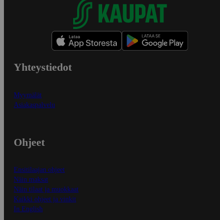
Yhteystiedot
Myymälät
Asiakaspalvelu
Ohjeet
Ensitilaajan ohjeet
Näin maksat
Näin tilaat ja muokkaat
Kaikki ohjeet ja vinkit
In English