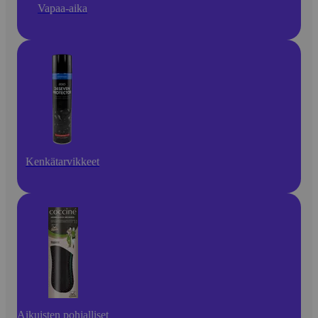
Vapaa-aika
Kenkätarvikkeet
Aikuisten pohjalliset