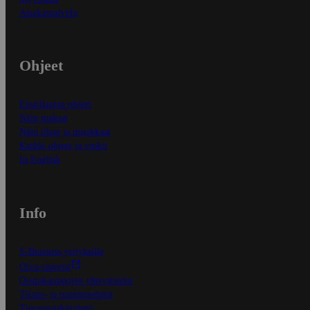
Asiakaspalvelu
Ohjeet
Ensitilaajan ohjeet
Näin maksat
Näin tilaat ja muokkaat
Kaikki ohjeet ja vinkit
In English
Info
S-Business yrityksille
Oiva-raportit
Osuuskauppojen yhteystiedot
Tilaus- ja toimitusehdot
Tietosuojakäytäntö