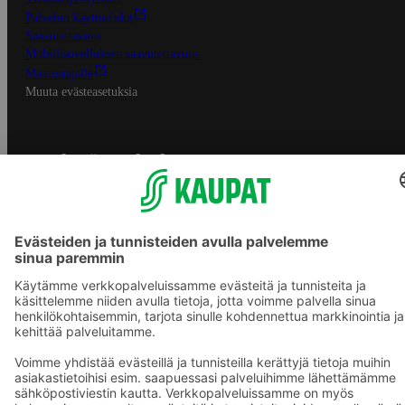
Palvelun käyttöehdot
Saavutettavuus
Mobiilisovelluksen saavutettavuus
Mainostajalle
Muuta evästeasetuksia
S-ryhmän palvelut
S-ryhmä
Asiakasomistajuus
Yhteishyvä Ruoka -sovellus
S-ostoslista -sovellus
Prisma.fi
Sokos.fi
S-Pankki
Yhteishyvä
Sokos Hotels
Raflaamo