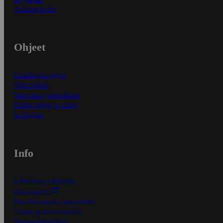
Asiakaspalvelu
Ohjeet
Ensitilaajan ohjeet
Näin maksat
Näin tilaat ja muokkaat
Kaikki ohjeet ja vinkit
In English
Info
S-Business yrityksille
Oiva-raportit
Osuuskauppojen yhteystiedot
Tilaus- ja toimitusehdot
Tietosuojakäytäntö