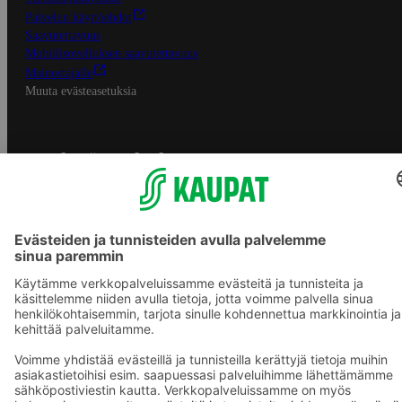
Palvelun käyttöehdot
Saavutettavuus
Mobiilisovelluksen saavutettavuus
Mainostajalle
Muuta evästeasetuksia
S-ryhmän palvelut
S-ryhmä
Asiakasomistajuus
Yhteishyvä Ruoka -sovellus
S-ostoslista -sovellus
Prisma.fi
Sokos.fi
S-Pankki
Yhteishyvä
Sokos Hotels
Raflaamo