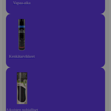
Vapaa-aika
Kenkätarvikkeet
Aikuisten pohjalliset