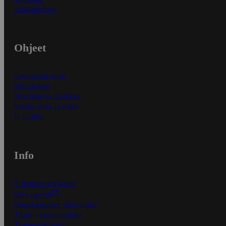
Asiakaspalvelu
Ohjeet
Ensitilaajan ohjeet
Näin maksat
Näin tilaat ja muokkaat
Kaikki ohjeet ja vinkit
In English
Info
S-Business yrityksille
Oiva-raportit
Osuuskauppojen yhteystiedot
Tilaus- ja toimitusehdot
Tietosuojakäytäntö