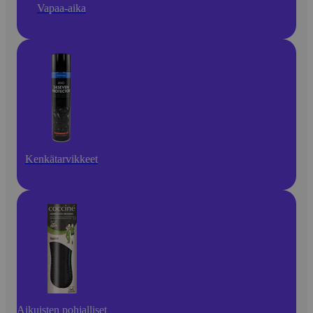
Vapaa-aika
Kenkätarvikkeet
Aikuisten pohjalliset