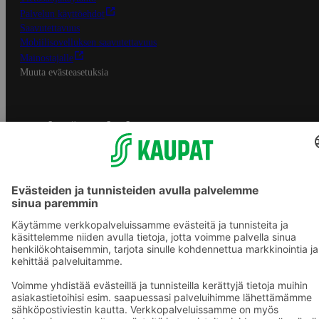
Palvelun käyttöehdot
Saavutettavuus
Mobiilisovelluksen saavutettavuus
Mainostajalle
Muuta evästeasetuksia
S-ryhmän palvelut
S-ryhmä
Asiakasomistajuus
Yhteishyvä Ruoka -sovellus
S-ostoslista -sovellus
Prisma.fi
Sokos.fi
S-Pankki
Yhteishyvä
Sokos Hotels
Raflaamo