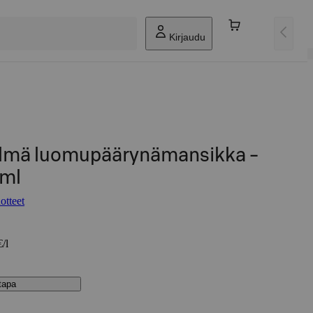
Kirjaudu
elmä luomupäärynämansikka -
 ml
otteet
/l
stapa