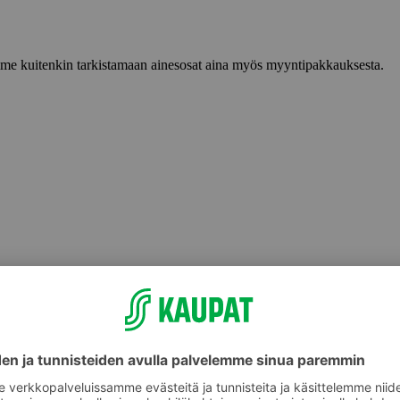
lemme kuitenkin tarkistamaan ainesosat aina myös myyntipakkauksesta.