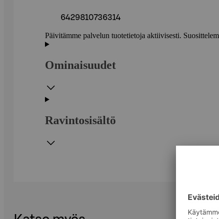
6429810736314
Päivitämme palvelun tuotetietoja aktiivisesti. Suositte
Ominaisuudet
Ravintosisältö