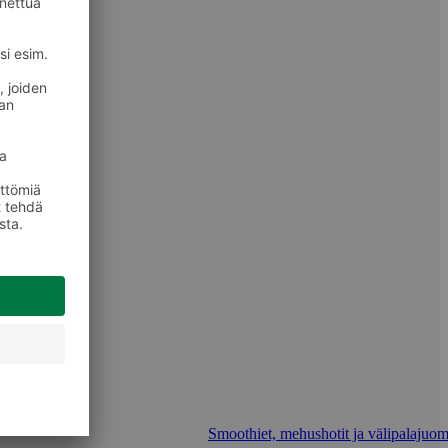
Smoothiet, mehushotit ja välipalajuom