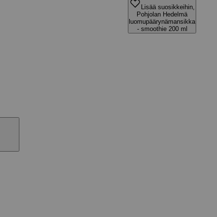
Lisää suosikkeihin,
Pohjolan Hedelmä
luomupäärynämansikka
- smoothie 200 ml