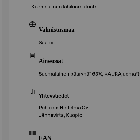
Kuopiolainen lähiluomutuote
Valmistusmaa
Suomi
Ainesosat
Suomalainen päärynä* 63%, KAURAjuoma*(ve
Yhteystiedot
Pohjolan Hedelmä Oy
Jännevirta, Kuopio
EAN