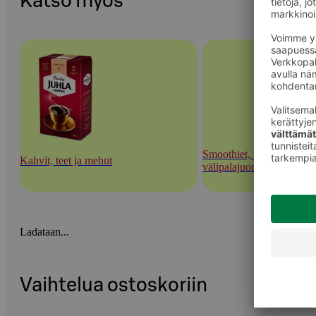
Katso myös
Smoothiet, mehushotit ja
Kahvit, teet ja mehut
välipalajuomat
Ladataan...
Vaihtelua ostoskoriin