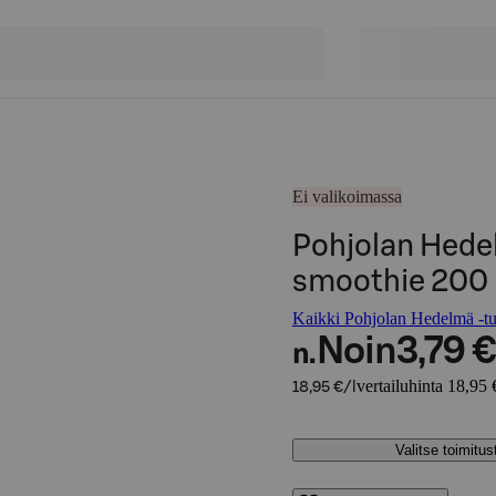
Ei valikoimassa
Pohjolan Hed
smoothie 200
Kaikki Pohjolan Hedelmä -tu
Noin
3,79 €
n.
vertailuhinta 18,95 €
18,95 €/l
Valitse toimitu