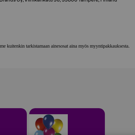
Brands Oy, Viinikankatu 36, 33800 Tampere, Finland
lemme kuitenkin tarkistamaan ainesosat aina myös myyntipakkauksesta.