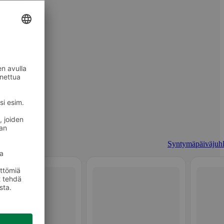
Syntymäpäiväjuhl