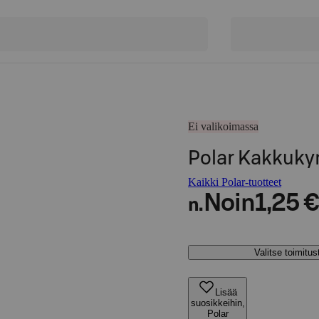
Ei valikoimassa
Polar Kakkuky
Kaikki Polar-tuotteet
Noin
1,25 €
n.
Valitse toimitu
Lisää
suosikkeihin,
Polar