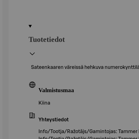
Tuotetiedot
Sateenkaaren väreissä hehkuva numerokynttil
Valmistusmaa
Kiina
Yhteystiedot
Info/Tootja/Ražotājs/Gamintojas: Tammer 