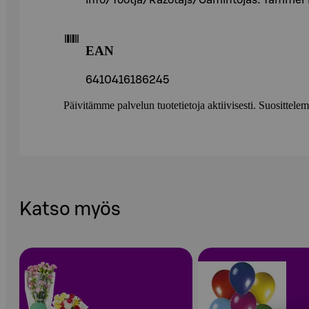
Info/Tootja/Ražotājs/Gamintojas: Tammer 
EAN
6410416186245
Päivitämme palvelun tuotetietoja aktiivisesti. Suositte
Katso myös