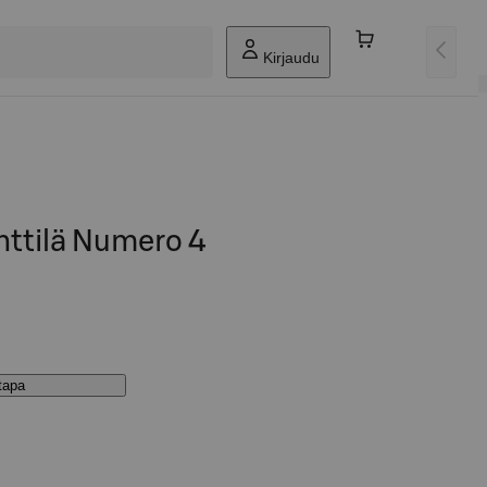
Kirjaudu
nttilä Numero 4
stapa