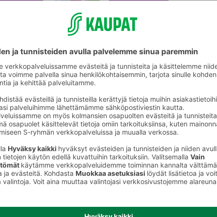
Syntymäpäiväjuhlat