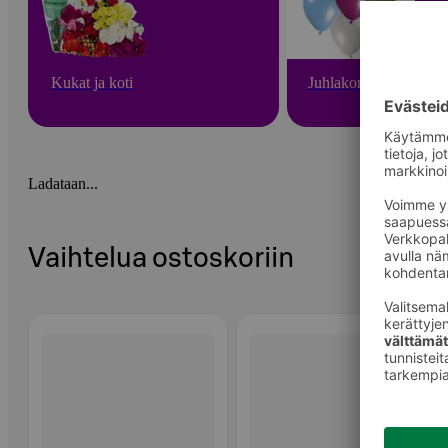
Kukat ja koti
Juhlakoristeet
Ladataan...
Vaihtelua ostoskoriin
Ohita listaus