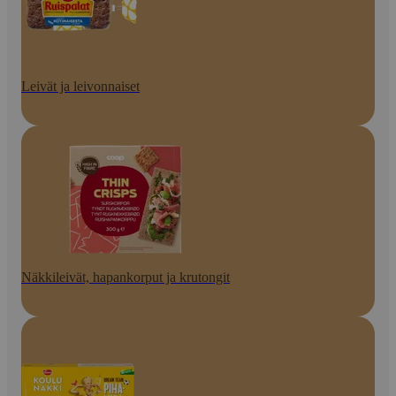
Leivät ja leivonnaiset
Näkkileivät, hapankorput ja krutongit