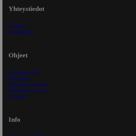
Yhteystiedot
Myymälät
Asiakaspalvelu
Ohjeet
Ensitilaajan ohjeet
Näin maksat
Näin tilaat ja muokkaat
Kaikki ohjeet ja vinkit
In English
Info