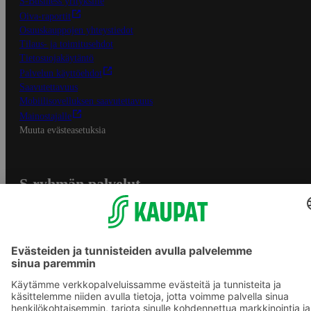
S-Business yrityksille
Oiva-raportit
Osuuskauppojen yhteystiedot
Tilaus- ja toimitusehdot
Tietosuojakäytäntö
Palvelun käyttöehdot
Saavutettavuus
Mobiilisovelluksen saavutettavuus
Mainostajalle
Muuta evästeasetuksia
S-ryhmän palvelut
S-ryhmä
Asiakasomistajuus
Yhteishyvä Ruoka -sovellus
S-ostoslista -sovellus
Prisma.fi
Sokos.fi