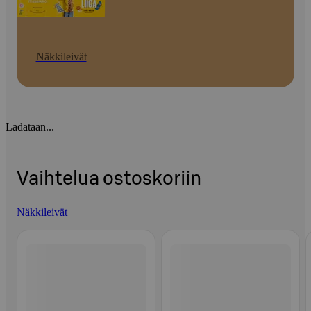
Näkkileivät
Ladataan...
Vaihtelua ostoskoriin
Näkkileivät
Ohita listaus