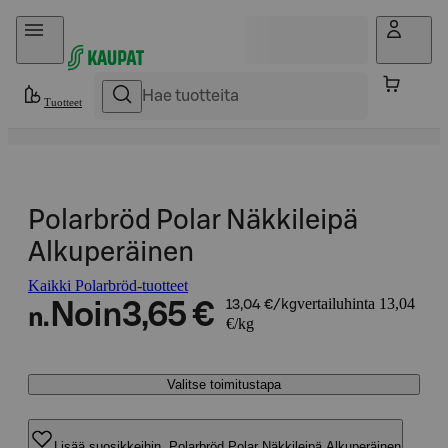
Hyppää sisältöön
Tuotteet
Polarbröd Polar Näkkileipä
Alkuperäinen
Kaikki Polarbröd-tuotteet
vertailuhinta 13,04
Noin
3,65 €
13,04 €/kg
n.
€/kg
Valitse toimitustapa
Lisää suosikkeihin, Polarbröd Polar Näkkileipä Alkuperäinen