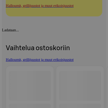
Halloumit, grillijuustot ja muut erikoisjuustot
Ladataan...
Vaihtelua ostoskoriin
Halloumit, grillijuustot ja muut erikoisjuustot
Ohita listaus