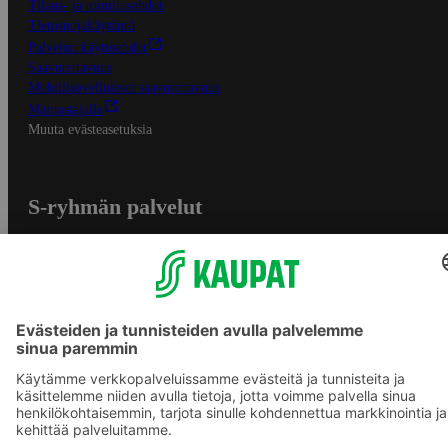
Tilaus- ja toimitusehdot
Tietosuojakäytäntö
Palvelun käyttöehdot
Saavutettavuus
Mobiilisovelluksen saavutettavuus
Mainostajalle
Muuta evästeasetuksia
S-ryhmän palvelut
S-ryhmä
Asiakasomistajuus
Yhteishyvä Ruoka -sovellus
S-ostoslista -sovellus
Prisma.fi
Sokos.fi
S-Pankki
Yhteishyvä
Sokos Hotels