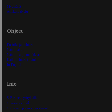
Myymälät
Asiakaspalvelu
Ohjeet
Ensitilaajan ohjeet
Näin maksat
Näin tilaat ja muokkaat
Kaikki ohjeet ja vinkit
In English
Info
S-Business yrityksille
Oiva-raportit
Osuuskauppojen yhteystiedot