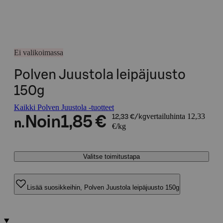
Ei valikoimassa
Polven Juustola leipäjuusto
150g
Kaikki Polven Juustola -tuotteet
vertailuhinta 12,33
Noin
1,85 €
12,33 €/kg
n.
€/kg
Valitse toimitustapa
Lisää suosikkeihin, Polven Juustola leipäjuusto 150g