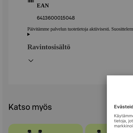
EAN
6413600015048
Päivitämme palvelun tuotetietoja aktiivisesti. Suositte
Ravintosisältö
Katso myös