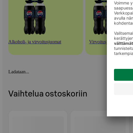
Alkoholi- ja virvoitusjuomat
Virvoitusjuomat
Ladataan...
Vaihtelua ostoskoriin
Ohita listaus