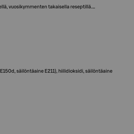
lä, vuosikymmenten takaisella reseptillä.…
150d, säilöntäaine E211), hiilidioksidi, säilöntäaine