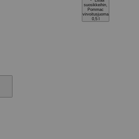
Lisää
suosikkeihin,
Pommac
virvoitusjuoma
0,5 l