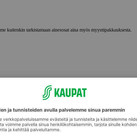
lemme kuitenkin tarkistamaan ainesosat aina myös myyntipakkauksesta.