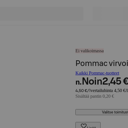
Ei valikoimassa
Pommac virvoi
Kaikki Pommac-tuotteet
Noin
2,45 
n.
vertailuhinta 4,50 €/l
4,50 €/l
Sisältää pantin 0,20 €
Valitse toimitu