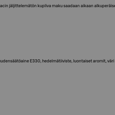
n jäljittelemätön kupliva maku saadaan aikaan alkuperäisel
udensäätöaine E330, hedelmätiiviste, luontaiset aromit, väri E