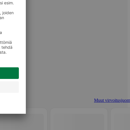
Muut virvoitusjuom