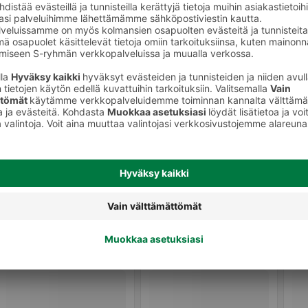
Muut virvoitusjuomat