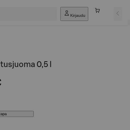
Kirjaudu
tusjuoma 0,5 l
€
stapa