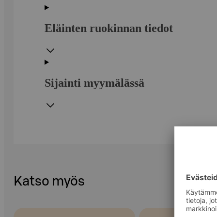
Eläinten ruokinnan tiedot
Sijainti myymälässä
Katso myös