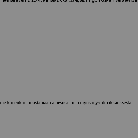
, heinäratamo 10%, kehäkukka 10%, auringonkukan terälehdet
lemme kuitenkin tarkistamaan ainesosat aina myös myyntipakkauksesta.