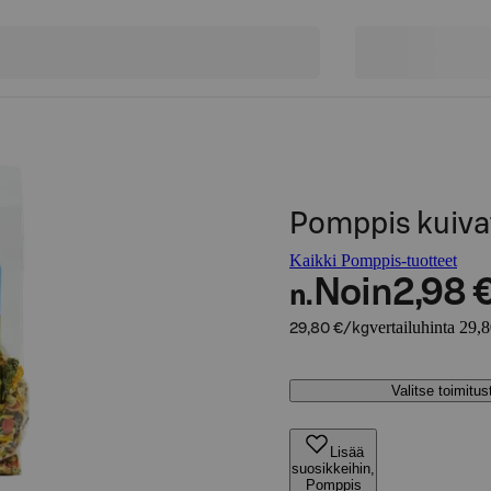
Pomppis kuiva
Kaikki Pomppis-tuotteet
Noin
2,98 
n.
vertailuhinta 29,
29,80 €/kg
Valitse toimitu
Lisää
suosikkeihin,
Pomppis