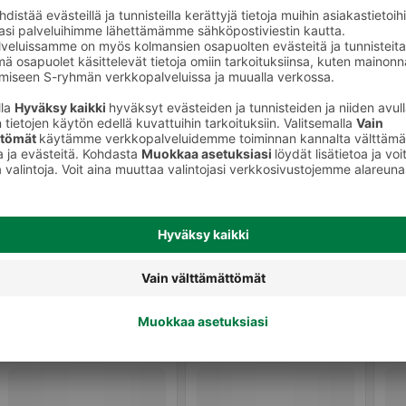
Jyrsijöiden, lintujen ja kalojen ruoat