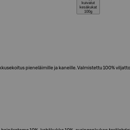
kuivatut
kesäkukat
100g
usekoitus pieneläimille ja kaneille. Valmistettu 100% viljat