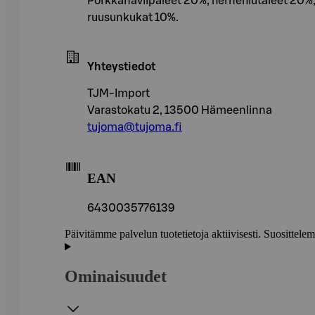
Porkkanaviipaleet 20%, hernehiutaleet 20%
ruusunkukat 10%.
Yhteystiedot
TJM-Import
Varastokatu 2, 13500 Hämeenlinna
tujoma@tujoma.fi
EAN
6430035776139
Päivitämme palvelun tuotetietoja aktiivisesti. Suositte
Ominaisuudet