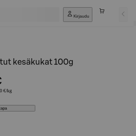
Kirjaudu
tut kesäkukat 100g
€
80 €/kg
stapa