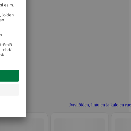
Jyrsijöiden, lintujen ja kalojen ru