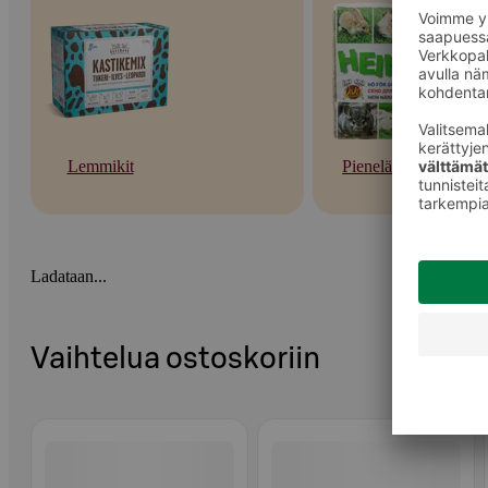
Lemmikit
Pieneläimet
Ladataan...
Vaihtelua ostoskoriin
Ohita listaus