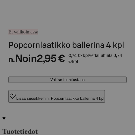
Ei valikoimassa
Popcornlaatikko ballerina 4 kpl
vertailuhinta 0,74
Noin
2,95 €
0,74 €/kpl
n.
€/kpl
Valitse toimitustapa
Lisää suosikkeihin, Popcornlaatikko ballerina 4 kpl
Tuotetiedot