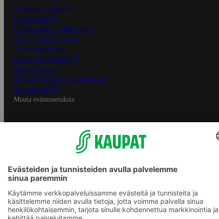
S-Business yrityksille
Oiva-raportit
Osuuskauppojen yhteystiedot
Tilaus- ja toimitusehdot
Tietosuojakäytäntö
Palvelun käyttöehdot
Saavutettavuus
Mobiilisovelluksen saavutettavuus
Mainostajalle
Muuta evästeasetuksia
S-ryhmän palvelut
S-ryhmä
Asiakasomistajuus
Yhteishyvä Ruoka -sovellus
S-ostoslista -sovellus
Prisma.fi