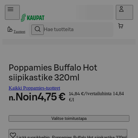
Hyppää sisältöön
Tuotteet
Poppamies Buffalo Hot
siipikastike 320ml
Kaikki Poppamies-tuotteet
vertailuhinta 14,84
Noin
4,75 €
14,84 €/l
n.
€/l
Valitse toimitustapa
Lisää suosikkeihin, Poppamies Buffalo Hot siipikastike 320ml