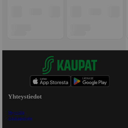
Yhteystiedot
Myymälät
Asiakaspalvelu