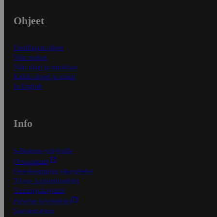
Ohjeet
Ensitilaajan ohjeet
Näin maksat
Näin tilaat ja muokkaat
Kaikki ohjeet ja vinkit
In English
Info
S-Business yrityksille
Oiva-raportit
Osuuskauppojen yhteystiedot
Tilaus- ja toimitusehdot
Tietosuojakäytäntö
Palvelun käyttöehdot
Saavutettavuus