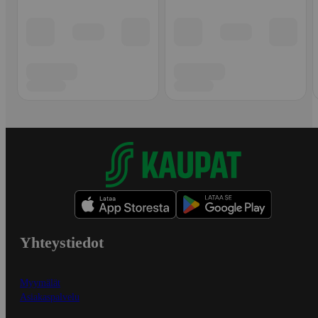
Yhteystiedot
Myymälät
Asiakaspalvelu