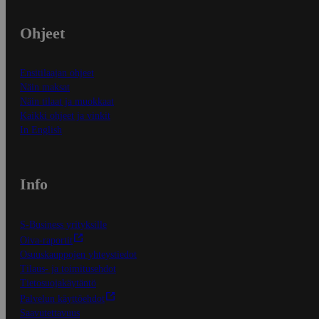
Ohjeet
Ensitilaajan ohjeet
Näin maksat
Näin tilaat ja muokkaat
Kaikki ohjeet ja vinkit
In English
Info
S-Business yrityksille
Oiva-raportit
Osuuskauppojen yhteystiedot
Tilaus- ja toimitusehdot
Tietosuojakäytäntö
Palvelun käyttöehdot
Saavutettavuus