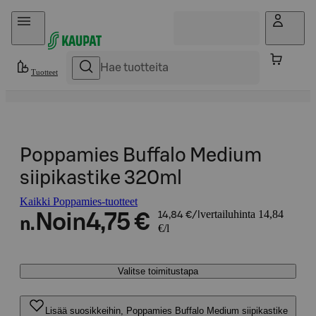
Hyppää sisältöön
Tuotteet
Poppamies Buffalo Medium
siipikastike 320ml
Kaikki Poppamies-tuotteet
vertailuhinta 14,84
Noin
4,75 €
14,84 €/l
n.
€/l
Valitse toimitustapa
Lisää suosikkeihin, Poppamies Buffalo Medium siipikastike