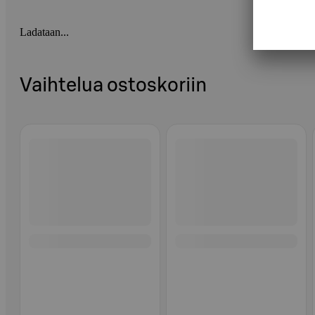
Ladataan...
Vaihtelua ostoskoriin
Ohita listaus