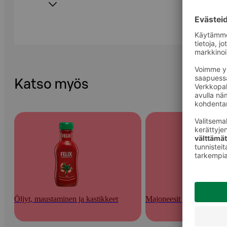
Katso myös
Öljyt, maustaminen ja kastikkeet
Majoneesit ja majoneesik