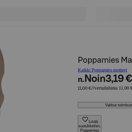
Poppamies Maj
Kaikki Poppamies-tuotteet
Noin
3,19 €
n.
vertailuhinta 11,00 €
11,00 €/l
Valitse toimitu
Lisää
suosikkeihin,
Poppamies