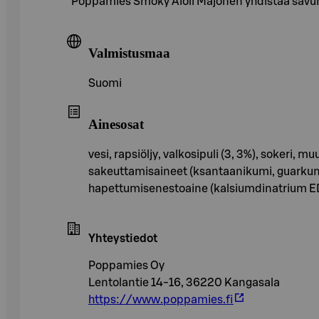
Poppamies Smoky Aioli Majonen yhdistää savun 
Valmistusmaa
Suomi
Ainesosat
vesi, rapsiöljy, valkosipuli (3, 3%), sokeri
sakeuttamisaineet (ksantaanikumi, guarkumi)
hapettumisenestoaine (kalsiumdinatrium E
Yhteystiedot
Poppamies Oy
Lentolantie 14-16, 36220 Kangasala
https://www.poppamies.fi