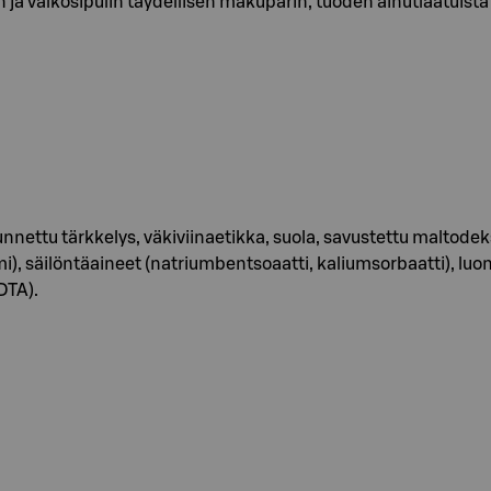
ja valkosipulin täydellisen makuparin, tuoden ainutlaatuist
, muunnettu tärkkelys, väkiviinaetikka, suola, savustettu malt
, säilöntäaineet (natriumbentsoaatti, kaliumsorbaatti), luont
DTA).