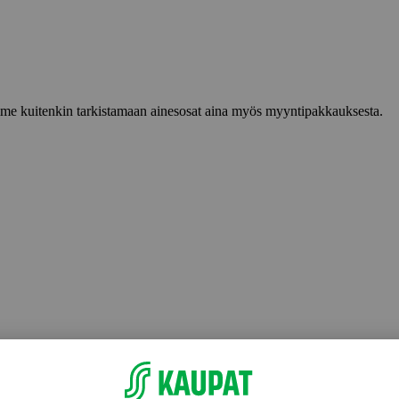
lemme kuitenkin tarkistamaan ainesosat aina myös myyntipakkauksesta.