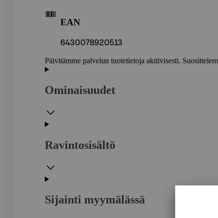
EAN
6430078920513
Päivitämme palvelun tuotetietoja aktiivisesti. Suositte
Ominaisuudet
Ravintosisältö
Sijainti myymälässä