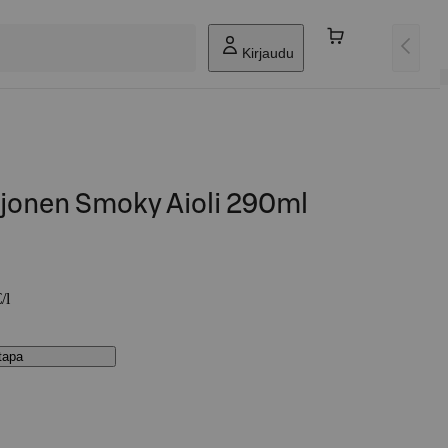
Kirjaudu
onen Smoky Aioli 290ml
/l
stapa