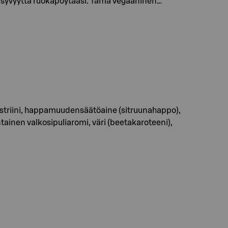
a syvyyttä ruokapöytääsi. Tämä vegaaninen…
odekstriini, happamuudensäätöaine (sitruunahappo),
ainen valkosipuliaromi, väri (beetakaroteeni),