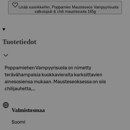
Lisää suosikkeihin, Poppamies Mausteseos Vampyyrisuola
valkosipuli & chili maustesuola 165g
Tuotetiedot
Poppamiehen Vampyyrisuola on nimetty
terävähampaisia kuokkavieraita karkoittavien
ainesosiensa mukaan. Mausteseoksessa on siis
chilijauhetta,…
Valmistusmaa
Suomi