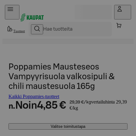
Hyppää sisältöön
Tuotteet
Poppamies Mausteseos
Vampyyrisuola valkosipuli &
chili maustesuola 165g
Kaikki Poppamies-tuotteet
vertailuhinta 29,39
Noin
4,85 €
29,39 €/kg
n.
€/kg
Valitse toimitustapa