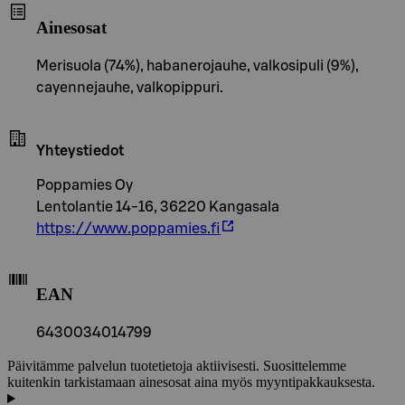
Ainesosat
Merisuola (74%), habanerojauhe, valkosipuli (9%),
cayennejauhe, valkopippuri.
Yhteystiedot
Poppamies Oy
Lentolantie 14-16, 36220 Kangasala
https://www.poppamies.fi
EAN
6430034014799
Päivitämme palvelun tuotetietoja aktiivisesti. Suosittelemme
kuitenkin tarkistamaan ainesosat aina myös myyntipakkauksesta.