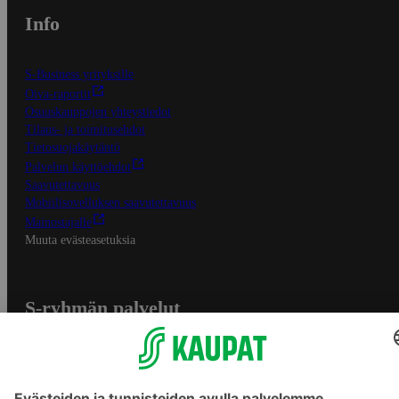
Info
S-Business yrityksille
Oiva-raportit
Osuuskauppojen yhteystiedot
Tilaus- ja toimitusehdot
Tietosuojakäytäntö
Palvelun käyttöehdot
Saavutettavuus
Mobiilisovelluksen saavutettavuus
Mainostajalle
Muuta evästeasetuksia
S-ryhmän palvelut
S-ryhmä
Asiakasomistajuus
Yhteishyvä Ruoka -sovellus